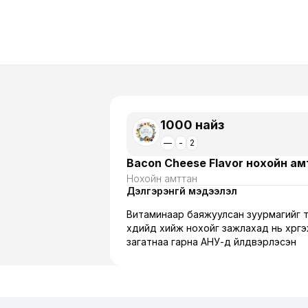
1000 найз
—
-
2
Bacon Cheese Flavor нохойн а
Нохойн амттан
Дэлгэрэнгүй мэдээлэл
Витаминаар баяжуулсан зуурмагийг 
хүүдийд хийж нохойг зажлахад нь хүрг
загатнаа гарна АНУ-д үйлдвэрлэсэн