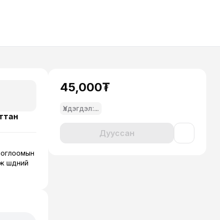
45,000₮
Үлдэгдэл:
...
мттан
Дууссан
тоглоомын
эж шүдний