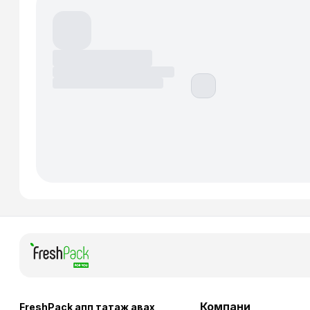
Компани
FreshPack апп татаж авaх