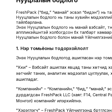
Нууцлалын бодлого
FreshPack (“бид,” “манай” эсвэл “бидэн”) нь тан
Нууцлалын бодлого нь таны хувийн мэдээллийг
тайлбарлана.
Энэхүү Нууцлалын бодлого нь манай вэбсайт, т
аппликэйшнтэй холбогдсон бүх талбарт хамаарн
Нууцлалын бодлого болон манай Үйлчилгээний
1
.
Нэр томьёоны тодорхойлолт
Энэхүү Нууцлалын бодлогод ашигласан нэр том
"Күүки" – Вэбсайт ашиглах явцад таны хөтчид 
хөтчийг таних, аналитик мэдээлэл цуглуулах,
ашигладаг.
"Компанийн" – “Компанийн,” “бид,” “манай,” эс
дурдагдсан FreshPack LLC (хаяг: F14, Central P
Монгол) компанийг илэрхийлнэ.
"Хэрэглэгч" – FreshPack Үйлчилгээнд бүртгүүлсэн