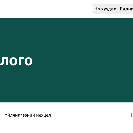
Нүүр хуудас
Бидни
лого
Үйлчилгээний нөхцөл