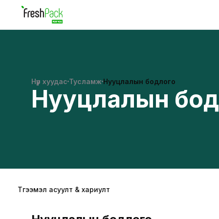
Нүүр хуудас
Тусламж
Нууцлалын бодлого
Нууцлалын бод
Түгээмэл асуулт & хариулт