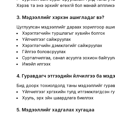
Хэрэв та энэ эрхийг өгөхгүй бол манай апплик
3
.
Мэдээллийг хэрхэн ашигладаг вэ?
Цуглуулсан мэдээллийг дараах зорилгоор ашиг
Хэрэглэгчийн туршлагыг хувийн болгох
Үйлчилгээг сайжруулах
Хэрэглэгчийн дэмжлэгийг сайжруулах
Гүйлгээ боловсруулах
Сурталчилгаа, санал асуулга зохион байгуул
Имэйл илгээх
4
.
Гуравдагч этгээдийн үйлчилгээ ба мэд
Бид доорх тохиолдолд таны мэдээллийг гурав
Үйлчилгээг хүргэхийн тулд итгэмжлэгдсэн г
Хууль, эрх зүйн шаардлага биелүүлэх
5
.
Мэдээллийг хадгалах хугацаа