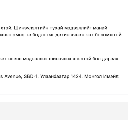
 эрхтэй. Шинэчлэлтийн тухай мэдээллийг манай
хээс өмнө та бодлогыг дахин хянаж үзэх боломжтой.
вах эсвэл мэдээллээ шинэчлэх хүсэлтэй бол дараах
ggis Avenue, SBD-1, Улаанбаатар 1424, Монгол Имэйл: