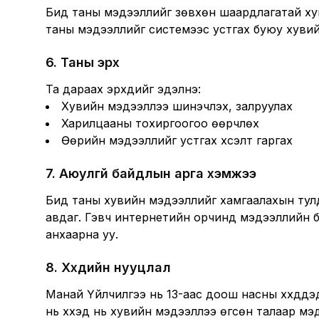
Бид таны мэдээллийг зөвхөн шаардлагатай ху
таны мэдээллийг системээс устгах буюу хувийн
6
.
Таны эрх
Та дараах эрхүүдийг эдэлнэ:
Хувийн мэдээллээ шинэчлэх, залруулах
Харилцааны тохиргоогоо өөрчлөх
Өөрийн мэдээллийг устгах хүсэлт гаргах
7
.
Аюулгүй байдлын арга хэмжээ
Бид таны хувийн мэдээллийг хамгаалахын тулд
авдаг. Гэвч интернетийн орчинд мэдээллийн бү
анхаарна уу.
8
.
Хүүхдийн нууцлал
Манай Үйлчилгээ нь 13-аас доош насны хүүхдүүдэ
нь хүүхэд нь хувийн мэдээллээ өгсөн талаар м