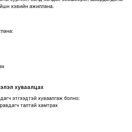
эйшн хэвийн ажиллана.
лана:
ах
ээлэл хуваалцах
дагч этгээдтэй хуваалгаж болно:
уравдагч талтай хамтрах