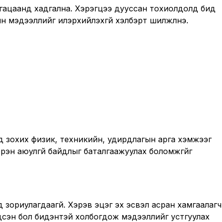
гацаанд хадгална. Хэрэгцээ дууссан тохиолдолд бид
 мэдээллийг илэрхийлэхгүй хэлбэрт шилжүүлнэ.
 зохих физик, техникийн, удирдлагын арга хэмжээг
рэн аюулгүй байдлыг баталгаажуулах боломжгүйг
д зориулагдаагүй. Хэрэв эцэг эх эсвэл асран хамгаалагч
эдсэн бол бидэнтэй холбогдож мэдээллийг устгуулах