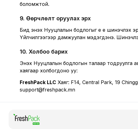
боломжтой.
9
.
Өөрчлөлт оруулах эрх
Бид энэхүү Нууцлалын бодлогыг үе үе шинэчлэх
Үйлчилгээгээр дамжуулан мэдэгдэнэ. Шинэчлэ
10
.
Холбоо барих
Энэхүү Нууцлалын бодлогын талаар тодруулга а
хаягаар холбогдоно уу:
FreshPack LLC
Хаяг: F14, Central Park, 19 Chin
support@freshpack.mn