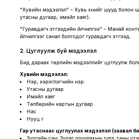
"Хувийн мэдээлэл" – Хувь хүнийг шууд болон 
утасны дугаар, имэйл хаяг).
"Гуравдагч этгээдийн үйлчилгээ" – Манай конте
үйлчилгээг санал болгодог гуравдагч этгээд.
2
.
Цуглуулж буй мэдээлэл
Бид дараах төрлийн мэдээллийг цуглуулж бол
Хувийн мэдээлэл:
Нэр, хэрэглэгчийн нэр
Утасны дугаар
Имэйл хаяг
Төлбөрийн картын дугаар
Нас
Нууц үг
Гар утаснаас цуглуулах мэдээлэл (заавал би
Зургийн сан: Зураг оруулахын тулд таны у