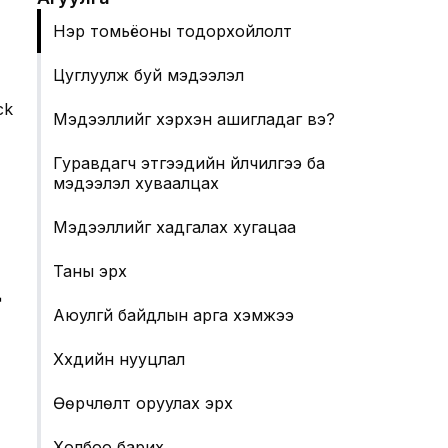
Нэр томьёоны тодорхойлолт
Цуглуулж буй мэдээлэл
ck
Мэдээллийг хэрхэн ашигладаг вэ?
Гуравдагч этгээдийн үйлчилгээ ба
мэдээлэл хуваалцах
Мэдээллийг хадгалах хугацаа
Таны эрх
д
Аюулгүй байдлын арга хэмжээ
Хүүхдийн нууцлал
Өөрчлөлт оруулах эрх
Холбоо барих