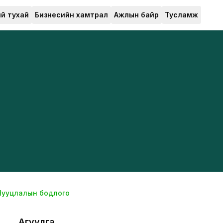
й тухай
Бизнесийн хамтрал
Ажлын байр
Тусламж
Нууцлалын бодлого
Агуулга