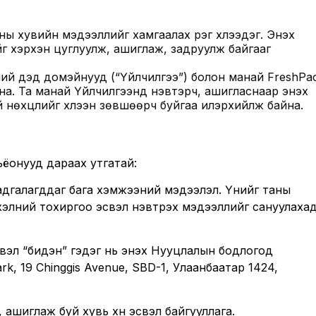
ы хувийн мэдээллийг хамгаалах үүрэг хүлээдэг. Энэхүү
 хэрхэн цуглуулж, ашиглаж, задруулж байгааг
үүний дэд домэйнууд (“Үйлчилгээ”) болон манай FreshPa
а. Та манай Үйлчилгээнд нэвтэрч, ашигласнаар энэхүү
 нөхцлийг хүлээн зөвшөөрч буйгаа илэрхийлж байна.
ьёонууд дараах утгатай:
хадгалагддаг бага хэмжээний мэдээлэл. Үүнийг таны
 хэлний тохиргоо эсвэл нэвтрэх мэдээллийг сануулаха
вэл “бидэн” гэдэг нь энэхүү Нууцлалын бодлогод
ark, 19 Chinggis Avenue, SBD-1, Улаанбаатар 1424,
, ашиглаж буй хувь хүн эсвэл байгууллага.