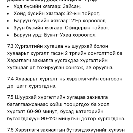
Урд бүсийн хязгаар: Зайсан;
Хойд бүсийн хязгаар: 32-ын тойрог;
Баруун бүсийн хязгаар: 21-р хороолол;
Зүүн бүсийн хязгаар: Офицерын тойрог;
Баруун урд: Буянт-Ухаа хороолол.
7.3 Хүргэлтийн хугацаа нь шуурхай болон
хуваарьт хүргэлт гэсэн 2 төрлийн сонголттой ба
Хэрэглэгч захиалга үүсгэхдээ хүргэлтийн
хугацааг өөрт тохируулан сонгож, зөв оруулна.
7.4 Хуваарьт хүргэлт нь хэрэглэгчийн сонгосон
өдөр, цагт хүргэгдэнэ.
7.5 Шуурхай хүргэлтийн хугацаа захиалга
баталгаажсанаас хойш тооцогдох ба хоол
хүргэлт 60-90 минут, бусад категорийн
бүтээгдэхүүн 90-120 минутын дотор хүргэгдэнэ.
7.6 Хэрэглэгч захиалгын бүтээгдэхүүнийг хүлээн