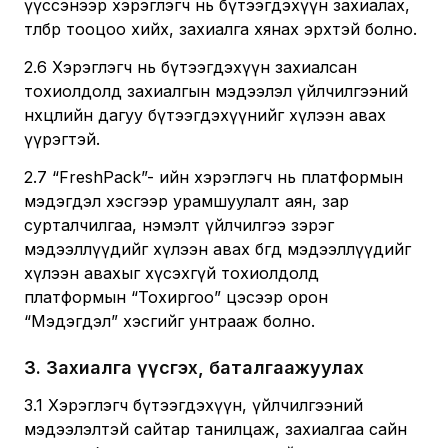
үүссэнээр хэрэглэгч нь бүтээгдэхүүн захиалах,
төлбөр тооцоо хийх, захиалга хянах эрхтэй болно.
2.6 Хэрэглэгч нь бүтээгдэхүүн захиалсан
тохиолдолд захиалгын мэдээлэл үйлчилгээний
нөхцөлийн дагуу бүтээгдэхүүнийг хүлээн авах
үүрэгтэй.
2.7 “FreshPack”- ийн хэрэглэгч нь платформын
мэдэгдэл хэсгээр урамшуулалт аян, зар
сурталчилгаа, нэмэлт үйлчилгээ зэрэг
мэдээллүүдийг хүлээн авах бөгөөд мэдээллүүдийг
хүлээн авахыг хүсэхгүй тохиолдолд
платформын “Тохиргоо” цэсээр орон
“Мэдэгдэл” хэсгийг унтрааж болно.
3
.
Захиалга үүсгэх, баталгаажуулах
3.1 Хэрэглэгч бүтээгдэхүүн, үйлчилгээний
мэдээлэлтэй сайтар танилцаж, захиалгаа сайн