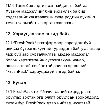
11.14 Таны бидэнд итгэж найдан өгч байгаа
Хувийн мэдээллийг бид эрхэмлэх ба бид
тэдгээрийг хамгаалахын тулд өөрсдийн бүхий л
хүчин чармайлтыг гарган ажиллана.
12
.
Хариуцлагаас ангид байх
12.1 “FreshPack” платформоор зарагдаж буй
аливаа бүтээгдэхүүний гуравдагч байгууллагаар
явж буй зар сурталчилгаа, мэдээ мэдээлэл
болон хэрэглэгчийн бүтээгдэхүүн чанар,
ашиглалттай холбоотой аливаа эрсдэлийг
“FreshPack” хариуцахгүй ангид байна.
13
.
Бусад
13.1 FreshPack нь Үйлчилгээний нөхцөлд өөрчлөлт
оруулах эрхтэй бөгөөд өөрчлөлт оруулсан тохиолдолд
тухай бүр FreshPack дээр нийтэд нээлттэй