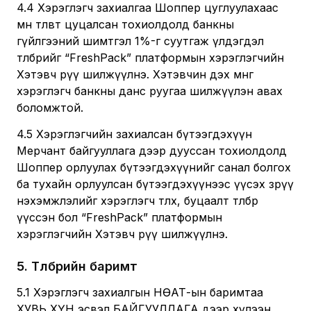
4.4 Хэрэглэгч захиалгаа Шоппер цуглуулахаас
өмнө төлөвт цуцалсан тохиолдолд банкны
гүйлгээний шимтгэл 1%-г суутгаж үлдэгдэл
төлбөрийг “FreshPack” платформын хэрэглэгчийн
Хэтэвч рүү шилжүүлнэ. Хэтэвчин дэх мөнгөө
хэрэглэгч банкны данс руугаа шилжүүлэн авах
боломжтой.
4.5 Хэрэглэгчийн захиалсан бүтээгдэхүүн
Мерчант байгууллага дээр дууссан тохиолдолд
Шоппер орлуулах бүтээгдэхүүнийг санал болгох
ба тухайн орлуулсан бүтээгдэхүүнээс үүсэх зөрүү
нэхэмжлэлийг хэрэглэгч төлөх, буцаалт төлбөр
үүссэн бол “FreshPack” платформын
хэрэглэгчийн Хэтэвч рүү шилжүүлнэ.
5
.
Төлбөрийн баримт
5.1 Хэрэглэгч захиалгын НӨАТ-ын баримтаа
ХУВЬ ХҮН эсвэл БАЙГУУЛЛАГА дээр хүлээн