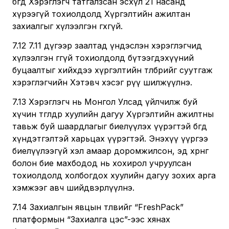
бөгөөд Хэрэглэгч татгалзсан эсхүл 21 насанд
хүрээгүй тохиолдолд Хүргэлтийн ажилтан
захиалгыг хүлээлгэн өгөхгүй.
7.12 7.11 дүгээр заалтад үндэслэн хэрэглэгчид
хүлээлгэн өгөөгүй тохиолдолд бүтээгдэхүүний
буцаалтыг хийхдээ хүргэлтийн төлбөрийг суутгаж
хэрэглэгчийн Хэтэвч хэсэг рүү шилжүүлнэ.
7.13 Хэрэглэгч нь Монгол Улсад үйлчилж буй
хүчин төгөлдөр хуулийн дагуу Хүргэлтийн ажилтны
тавьж буй шаардлагыг биелүүлэх үүрэгтэй бөгөөд
хүндэтгэлтэй харьцах үүрэгтэй. Энэхүү үүргээ
биелүүлээгүй хэл амаар доромжилсон, эд хөрөнгө
болон бие махбодод нь хохирол учруулсан
тохиолдолд холбогдох хуулийн дагуу зохих арга
хэмжээг авч шийдвэрлүүлнэ.
7.14 Захиалгын явцын төлвийг “FreshPack”
платформын “Захиалга цэс”-ээс хянах