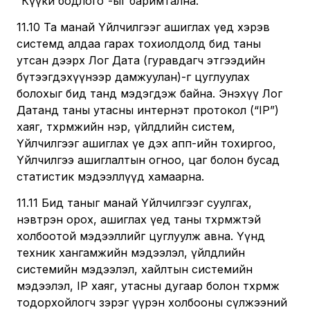
“Күүки бодлого”-ыг баримтална.
11.10 Та манай Үйлчилгээг ашиглах үед хэрэв
системд алдаа гарах тохиолдолд бид таны
утсан дээрх Лог Дата (гуравдагч этгээдийн
бүтээгдэхүүнээр дамжуулан)-г цуглуулах
болохыг бид танд мэдэгдэж байна. Энэхүү Лог
Датанд таны утасны интернэт протокол (“IP”)
хаяг, төхөөрөмжийн нэр, үйлдлийн систем,
Үйлчилгээг ашиглах үе дэх апп-ийн тохиргоо,
Үйлчилгээ ашиглалтын огноо, цаг болон бусад
статистик мэдээллүүд хамаарна.
11.11 Бид таныг манай Үйлчилгээг суулгах,
нэвтрэн орох, ашиглах үед таны төхөөрөмжтэй
холбоотой мэдээллийг цуглуулж авна. Үүнд
техник хангамжийн мэдээлэл, үйлдлийн
системийн мэдээлэл, хайлтын системийн
мэдээлэл, IP хаяг, утасны дугаар болон төхөөрөмж
тодорхойлогч зэрэг үүрэн холбооны сүлжээний