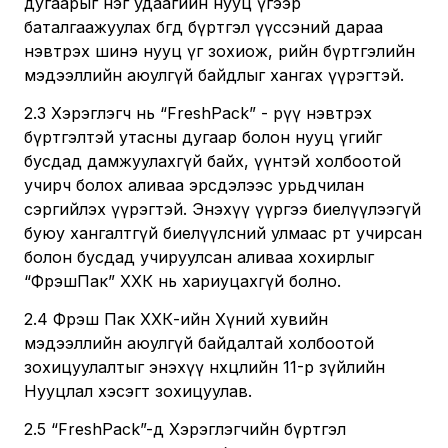
дугаарыг нэг удаагийн нууц үгээр
баталгаажуулах бөгөөд бүртгэл үүссэний дараа
нэвтрэх шинэ нууц үг зохиож, өөрийн бүртгэлийн
мэдээллийн аюулгүй байдлыг хангах үүрэгтэй.
2.3 Хэрэглэгч нь “FreshPack” - рүү нэвтрэх
бүртгэлтэй утасны дугаар болон нууц үгийг
бусдад дамжуулахгүй байх, үүнтэй холбоотой
учирч болох аливаа эрсдэлээс урьдчилан
сэргийлэх үүрэгтэй. Энэхүү үүргээ биелүүлээгүй
буюу хангалтгүй биелүүлсний улмаас өөрт учирсан
болон бусдад учируулсан аливаа хохирлыг
“ФрэшПак” ХХК нь хариуцахгүй болно.
2.4 Фрэш Пак ХХК-ийн Хүний хувийн
мэдээллийн аюулгүй байдалтай холбоотой
зохицуулалтыг энэхүү нөхцөлийн 11-р зүйлийн
Нууцлал хэсэгт зохицуулав.
2.5 “FreshPack”-д Хэрэглэгчийн бүртгэл