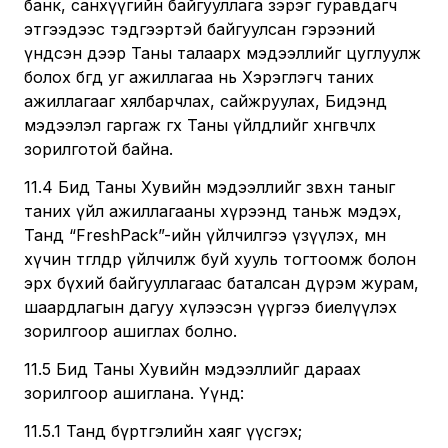
банк, санхүүгийн байгууллага зэрэг гуравдагч
этгээдээс тэдгээртэй байгуулсан гэрээний
үндсэн дээр Таны талаарх мэдээллийг цуглуулж
болох бөгөөд уг ажиллагаа нь Хэрэглэгч таних
ажиллагааг хялбарчлах, сайжруулах, Бидэнд
мэдээлэл гаргаж өгөх Таны үйлдлийг хөнгөвчлөх
зорилготой байна.
11.4 Бид Таны Хувийн мэдээллийг зөвхөн таныг
таних үйл ажиллагааны хүрээнд таньж мэдэх,
Танд “FreshPack”-ийн үйлчилгээ үзүүлэх, мөн
хүчин төгөлдөр үйлчилж буй хууль тогтоомж болон
эрх бүхий байгууллагаас баталсан дүрэм журам,
шаардлагын дагуу хүлээсэн үүргээ биелүүлэх
зорилгоор ашиглах болно.
11.5 Бид Таны Хувийн мэдээллийг дараах
зорилгоор ашиглана. Үүнд:
11.5.1 Танд бүртгэлийн хаяг үүсгэх;