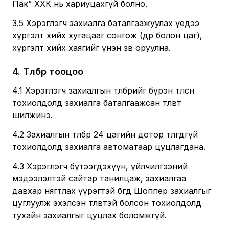
Пак” ХХК нь хариуцахгүй болно.
3.5 Хэрэглэгч захиалга баталгаажуулах үедээ
хүргэлт хийх хугацааг сонгож (өдөр болон цаг),
хүргэлт хийх хаягийг үнэн зөв оруулна.
4
.
Төлбөр тооцоо
4.1 Хэрэглэгч захиалгын төлбөрийг бүрэн төлсөн
тохиолдолд захиалга баталгаажсан төлөвт
шилжинэ.
4.2 Захиалгын төлбөр 24 цагийн дотор төлөгдөөгүй
тохиолдолд захиалга автоматаар цуцлагдана.
4.3 Хэрэглэгч бүтээгдэхүүн, үйлчилгээний
мэдээлэлтэй сайтар танилцаж, захиалгаа
давхар нягтлах үүрэгтэй бөгөөд Шоппер захиалгыг
цуглуулж эхэлсэн төлөвтэй болсон тохиолдолд
тухайн захиалгыг цуцлах боломжгүй.