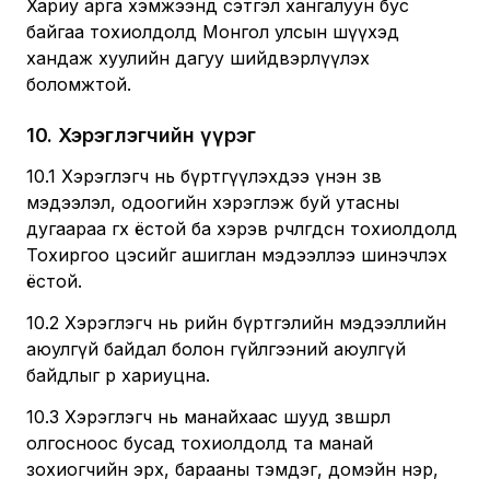
Хариу арга хэмжээнд сэтгэл хангалуун бус
байгаа тохиолдолд Монгол улсын шүүхэд
хандаж хуулийн дагуу шийдвэрлүүлэх
боломжтой.
10
.
Хэрэглэгчийн үүрэг
10.1 Хэрэглэгч нь бүртгүүлэхдээ үнэн зөв
мэдээлэл, одоогийн хэрэглэж буй утасны
дугаараа өгөх ёстой ба хэрэв өөрчлөгдсөн тохиолдолд
Тохиргоо цэсийг ашиглан мэдээллээ шинэчлэх
ёстой.
10.2 Хэрэглэгч нь өөрийн бүртгэлийн мэдээллийн
аюулгүй байдал болон гүйлгээний аюулгүй
байдлыг өөрөө хариуцна.
10.3 Хэрэглэгч нь манайхаас шууд зөвшөөрөл
олгосноос бусад тохиолдолд та манай
зохиогчийн эрх, барааны тэмдэг, домэйн нэр,