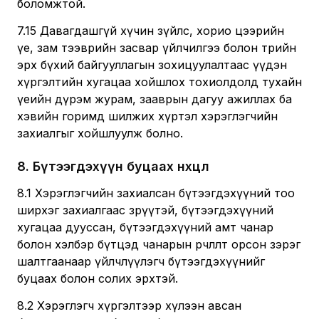
боломжтой.
7.15 Давагдашгүй хүчин зүйлс, хорио цээрийн
үе, зам тээврийн засвар үйлчилгээ болон төрийн
эрх бүхий байгууллагын зохицуулалтаас үүдэн
хүргэлтийн хугацаа хойшлох тохиолдолд тухайн
үеийн дүрэм журам, зааврын дагуу ажиллах ба
хэвийн горимд шилжих хүртэл хэрэглэгчийн
захиалгыг хойшлуулж болно.
8
.
Бүтээгдэхүүн буцаах нөхцөл
8.1 Хэрэглэгчийн захиалсан бүтээгдэхүүний тоо
ширхэг захиалгаас зөрүүтэй, бүтээгдэхүүний
хугацаа дууссан, бүтээгдэхүүний амт чанар
болон хэлбэр бүтцэд чанарын өөрчлөлт орсон зэрэг
шалтгаанаар үйлчлүүлэгч бүтээгдэхүүнийг
буцаах болон солих эрхтэй.
8.2 Хэрэглэгч хүргэлтээр хүлээн авсан