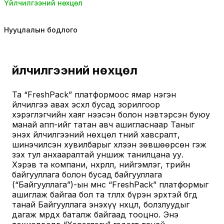
Үйлчилгээний нөхцөл
Нууцлалын бодлого
Үйлчилгээний нөхцөл
Та “FreshPack” платформоос ямар нэгэн
үйлчилгээ авах эсхүл бусад зорилгоор
хэрэглэгчийн хаяг нээсэн болон нэвтэрсэн буюу
манай апп-ийг татан авч ашигласнаар Таныг
энэхүү үйлчилгээний нөхцөл түүний хавсралт,
шинэчилсэн хувилбарыг хүлээн зөвшөөрсөн гэж
үзэх тул анхааралтай уншиж танилцана уу.
Хэрэв та компани, нөхөрлөл, нийгэмлэг, төрийн
байгууллага болон бусад байгууллага
(“Байгууллага”)-ын өмнөөс “FreshPack” платформыг
ашиглаж байгаа бол та төлөөлөх бүрэн эрхтэй бөгөөд
танай Байгууллага энэхүү нөхцөл, болзлуудыг
дагаж мөрдөхөө баталж байгаад тооцно. Энэ