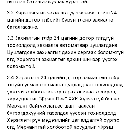
нягтлан баталгаажуулах үүрэгтэй.
3.2 Хэрэглэгч нь захиалга үүсгэснээс хойш 24
цагийн дотор төлбөрийг бүрэн төлснөөр захиалга
баталгаажна.
3.3 Захиалгын төлбөр 24 цагийн дотор төлөгдөөгүй
тохиолдолд захиалга автоматаар цуцлагдана.
Цуцлагдсан захиалгыг дахин сэргээх боломжгүй
бөгөөд Хэрэглэгч захиалгыг дахин шинээр үүсгэх
боломжтой.
3.4 Хэрэглэгч 24 цагийн дотор захиалгын төлбөрөө
төлөөгүйн улмаас захиалга цуцлагдсан тохиолдолд
үүнтэй холбоотойгоор гарах аливаа хохирол,
хариуцлагыг “Фрэш Пак” ХХК Хүлээхгүй болно.
Мерчант байгууллагаас шалтгаалсан
бүтээгдэхүүний тасалдал үүссэн тохиолдолд
Хэрэглэгч рүү мэдээллийг цаг алдалгүй хүргэх
бөгөөд Мерчанттай холбоотой асуудлыг “Фрэш