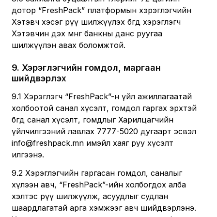
дотор “FreshPack” платформын хэрэглэгчийн
Хэтэвч хэсэг рүү шилжүүлэх бөгөөд хэрэглэгч
Хэтэвчин дэх мөнгөө банкны данс руугаа
шилжүүлэн авах боломжтой.
9
.
Хэрэглэгчийн гомдол, маргаан
шийдвэрлэх
9.1 Хэрэглэгч “FreshPack”-н үйл ажиллагаатай
холбоотой санал хүсэлт, гомдол гаргах эрхтэй
бөгөөд санал хүсэлт, гомдлыг Харилцагчийн
үйлчилгээний лавлах 7777-5020 дугаарт эсвэл
info@freshpack.mn имэйл хаяг руу хүсэлт
илгээнэ.
9.2 Хэрэглэгчийн гаргасан гомдол, саналыг
хүлээн авч, “FreshPack”-ийн холбогдох алба
хэлтэс рүү шилжүүлж, асуудлыг судлан
шаардлагатай арга хэмжээг авч шийдвэрлэнэ.