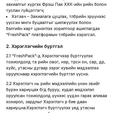
захиалгыг хүргэх Фрэш Пак ХХК-ийн өөрийн болон
туслан гүйцэтгэгч;
Хэтэвч – Захиалага цуцлах, төлбөрийн зөрүүнээс
үүссэн мөнгөн буцаалтыг шилжүүлэх болон
бэлгийн карт цэнэглэх зорилгоор ашиглагдах
“FreshPack” платформын төлбөрийн хэрэгсэл.
2
.
Хэрэглэгчийн бүртгэл
2.1 “FreshPack”-д Хэрэглэгчээр бүртгүүлэх
тохиолдолд та өөрийн овог, нэр, төрсөн он, сар, өдөр,
хүйс, утасны дугаар зэрэг хувийн мэдээллээ
оруулснаар хэрэглэгчийн бүртгэл үүснэ.
2.2 Хэрэглэгч нь өөрийн мэдээллийн үнэн зөвийг
бүрэн хариуцах бөгөөд буруу, худал мэдээлэл
оруулсан тохиолдолд үүнээс үүдэн гарах аливаа
хохирол, зардлыг Хэрэглэгч өөрөө бие даан
хариуцна.Хэрэглэгч бүртгүүлэх үед утасны