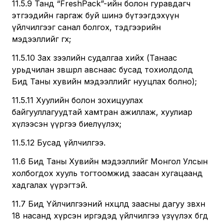
11.5.9 Танд “FreshPack”-ийн болон гуравдагч
этгээдийн гаргаж буй шинэ бүтээгдэхүүн
үйлчилгээг санал болгох, тэдгээрийн
мэдээллийг өгөх;
11.5.10 Зах зээлийн судалгаа хийх (Танаас
урьдчилан зөвшөөрөл авснаас бусад тохиолдолд
Бид Таны хувийн мэдээллийг нууцлах болно);
11.5.11 Хуулийн болон зохицуулах
байгууллагуудтай хамтран ажиллаж, хуулиар
хүлээсэн үүргээ биелүүлэх;
11.5.12 Бусад үйлчилгээ.
11.6 Бид Таны Хувийн мэдээллийг Монгол Улсын
холбогдох хууль тогтоомжид заасан хугацаанд
хадгалах үүрэгтэй.
11.7 Бид Үйлчилгээний нөхцөлд заасны дагуу зөвхөн
18 насанд хүрсэн иргэдэд үйлчилгээ үзүүлэх бөгөөд