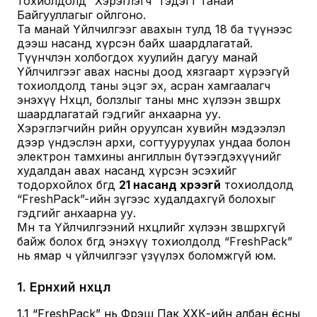
тохиолдолд “Хэрэглэгч” гэдэгт танай
Байгууллагыг ойлгоно.
Та манай Үйлчилгээг авахын тулд 18 ба түүнээс
дээш насанд хүрсэн байх шаардлагатай.
Түүнчлэн холбогдох хуулийн дагуу манай
Үйлчилгээг авах насны доод хязгаарт хүрээгүй
тохиолдолд таны эцэг эх, асран хамгаалагч
энэхүү Нөхцөл, болзлыг таны өмнөөс хүлээн зөвшөөрөх
шаардлагатай гэдгийг анхаарна уу.
Хэрэглэгчийн өөрийн оруулсан хувийн мэдээлэл
дээр үндэслэн архи, согтууруулах ундаа болон
электрон тамхины ангиллын бүтээгдэхүүнийг
худалдан авах насанд хүрсэн эсэхийг
тодорхойлох бөгөөд
21 насанд хүрээгүй
тохиолдолд
“FreshPack”-ийн зүгээс худалдахгүй болохыг
гэдгийг анхаарна уу.
Мөн та Үйлчилгээний нөхцөлийг хүлээн зөвшөөрөхгүй
байж болох бөгөөд энэхүү тохиолдолд “FreshPack”
нь ямар ч үйлчилгээг үзүүлэх боломжгүй юм.
1
.
Ерөнхий нөхцөл
1.1 “FreshPack” нь Фрэш Пак ХХК-ийн албан ёсны