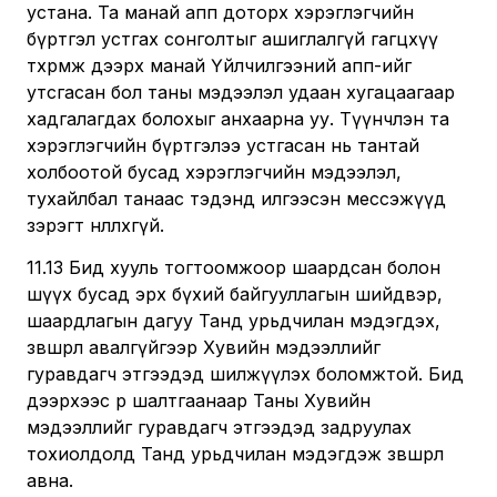
устана. Та манай апп доторх хэрэглэгчийн
бүртгэл устгах сонголтыг ашиглалгүй гагцхүү
төхөөрөмж дээрх манай Үйлчилгээний апп-ийг
утсгасан бол таны мэдээлэл удаан хугацаагаар
хадгалагдах болохыг анхаарна уу. Түүнчлэн та
хэрэглэгчийн бүртгэлээ устгасан нь тантай
холбоотой бусад хэрэглэгчийн мэдээлэл,
тухайлбал танаас тэдэнд илгээсэн мессэжүүд
зэрэгт нөлөөлөхгүй.
11.13 Бид хууль тогтоомжоор шаардсан болон
шүүх бусад эрх бүхий байгууллагын шийдвэр,
шаардлагын дагуу Танд урьдчилан мэдэгдэх,
зөвшөөрөл авалгүйгээр Хувийн мэдээллийг
гуравдагч этгээдэд шилжүүлэх боломжтой. Бид
дээрхээс өөр шалтгаанаар Таны Хувийн
мэдээллийг гуравдагч этгээдэд задруулах
тохиолдолд Танд урьдчилан мэдэгдэж зөвшөөрөл
авна.