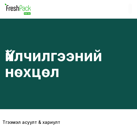
Үйлчилгээний
нөхцөл
Түгээмэл асуулт & хариулт