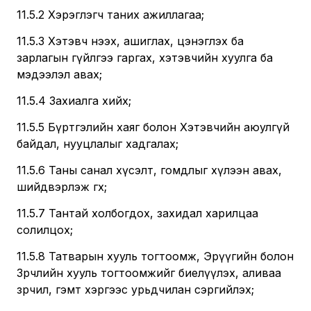
11.5.2 Хэрэглэгч таних ажиллагаа;
11.5.3 Хэтэвч нээх, ашиглах, цэнэглэх ба
зарлагын гүйлгээ гаргах, хэтэвчийн хуулга ба
мэдээлэл авах;
11.5.4 Захиалга хийх;
11.5.5 Бүртгэлийн хаяг болон Хэтэвчийн аюулгүй
байдал, нууцлалыг хадгалах;
11.5.6 Таны санал хүсэлт, гомдлыг хүлээн авах,
шийдвэрлэж өгөх;
11.5.7 Тантай холбогдох, захидал харилцаа
солилцох;
11.5.8 Татварын хууль тогтоомж, Эрүүгийн болон
Зөрчлийн хууль тогтоомжийг биелүүлэх, аливаа
зөрчил, гэмт хэргээс урьдчилан сэргийлэх;