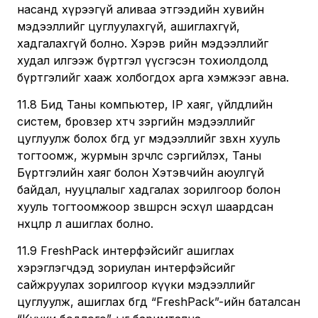
насанд хүрээгүй аливаа этгээдийн хувийн
мэдээллийг цуглуулахгүй, ашиглахгүй,
хадгалахгүй болно. Хэрэв өөрийн мэдээллийг
худал илгээж бүртгэл үүсгэсэн тохиолдолд
бүртгэлийг хааж холбогдох арга хэмжээг авна.
11.8 Бид Таны компьютер, IP хаяг, үйлдлийн
систем, бровзер хөтөч зэргийн мэдээллийг
цуглуулж болох бөгөөд уг мэдээллийг зөвхөн хууль
тогтоомж, журмын зөрчлөөс сэргийлэх, Таны
Бүртгэлийн хаяг болон Хэтэвчийн аюулгүй
байдал, нууцлалыг хадгалах зорилгоор болон
хууль тогтоомжоор зөвшөөрсөн эсхүл шаардсан
нөхцөлөөр л ашиглах болно.
11.9 FreshPack интерфэйсийг ашиглах
хэрэглэгчдэд зориулан интерфэйсийг
сайжруулах зорилгоор күүки мэдээллийг
цуглуулж, ашиглах бөгөөд “FreshPack”-ийн баталсан