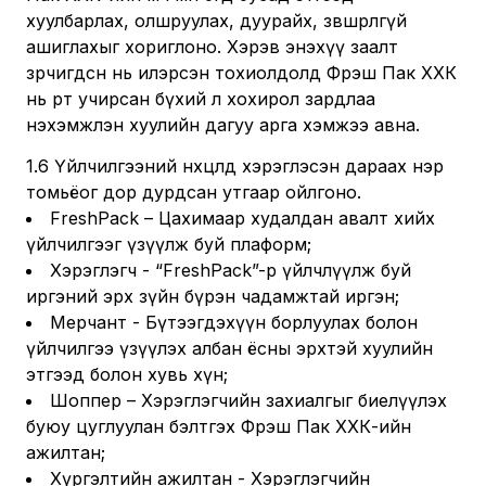
хуулбарлах, олшруулах, дуурайх, зөвшөөрөлгүй
ашиглахыг хориглоно. Хэрэв энэхүү заалт
зөрчигдсөн нь илэрсэн тохиолдолд Фрэш Пак ХХК
нь өөрт учирсан бүхий л хохирол зардлаа
нэхэмжлэн хуулийн дагуу арга хэмжээ авна.
1.6 Үйлчилгээний нөхцөлд хэрэглэсэн дараах нэр
томьёог дор дурдсан утгаар ойлгоно.
FreshPack – Цахимаар худалдан авалт хийх
үйлчилгээг үзүүлж буй плаформ;
Хэрэглэгч - “FreshPack”-р үйлчлүүлж буй
иргэний эрх зүйн бүрэн чадамжтай иргэн;
Мерчант - Бүтээгдэхүүн борлуулах болон
үйлчилгээ үзүүлэх албан ёсны эрхтэй хуулийн
этгээд болон хувь хүн;
Шоппер – Хэрэглэгчийн захиалгыг биелүүлэх
буюу цуглуулан бэлтгэх Фрэш Пак ХХК-ийн
ажилтан;
Хүргэлтийн ажилтан - Хэрэглэгчийн