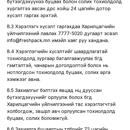
бүтээгдэхүүнээ буцаах болон солих тохиолдолд
хүргэлтээ авсан өдрөөс хойш 24 цагийн дотор
хүсэлт гаргах эрхтэй.
8.3 Хэрэглэгч хүсэлт гаргахдаа Харилцагчийн
үйлчилгээний лавлах 7777-5020 дугаарт эсвэл
info@freshpack.mn имэйл хаяг руу хандана.
8.4 Хэрэглэгчийн хүсэлтийг шаардлагатай
тохиолдолд зургаар баталгаажуулах бөгөөд
гэмтэлтэй, чанарын доголдолтой болох нь
нотлогдсон тохиолдолд буцаах, солих арга
хэмжээг авна.
8.5 Захиалгыг бэлтгэх явцад нөөц дууссан
бүтээгдэхүүнийг орлуулж болох бөгөөд
Харилцагчийн үйлчилгээний төвөөс хэрэглэгчтэй
холбогдож, зөвшөөрөл авч орлуулсан тохиолдолд
буцаах, солих боломжгүй.
8.6 Захиалга буцаалтын төлбөрийг 72 цагийн