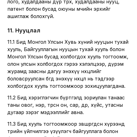
лого, худалдааны дүр төрх, худалдааны нууц,
патент болон бусад оюуны өмчийн эрхийг
ашиглаж болохгүй.
11
.
Нууцлал
11.1 Бид Монгол Улсын Хувь хүний нууцын тухай
хууль, Байгууллагын нууцын тухай хууль болон
Монгол Улсын бусад холбогдох хууль тогтоомж,
олон улсын холбогдох гэрээ хэлэлцээр, дүрэм
журамд заасны дагуу энэхүү нөхцөлийг
боловсруулсан бөгөөд энэхүү нөхцөл нь тэдгээр
холбогдох хууль тогтоомжоор зохицуулагдана.
11.2 Бид хэрэглэгчин бүртгэлд зориулан танаас
таны овог, нэр, төрсөн он, сар, өдөр, хүйс, утасны
дугаар зэрэг мэдээллийг авна.
11.3 Бид хууль тогтоомжоор зөвшөөрөгдсөн хүрээнд
төрийн үйлчилгээ үзүүлэгч байгууллага болон