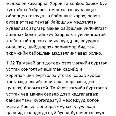
мэдээлэл хамаарна. Хэрэв та холбоо барьж буй
хүнтэйгээ байршлын мэдээллээ хуваалцах,
ойролцоо газруудын байршлыг харах, эсвэл
бусад этгээд тантай байршлын мэдээллээ
хуваалцах зэргээр манай байршлын үйлчилгээг
ашиглах болон ийнхүү байршлын үйлчилгээтэй
холбоотой гарсан аливаа хүндрэл, асуудлыг
оношлох, шийдвэрлэх зорилгоор бид таны
төхөөрөмжийн байршлын мэдээллийг авах болно.
11.12 Та манай апп доторх хэрэглэгчийн бүртгэл
устгах сонголтыг ашиглан хэдийд ч
хэрэглэгчийн бүртгэлээ утсгах (хэрэв хүсвэл
таны мэдээллийг ашиглах зөвшөөрлөө мөн адил
цуцлах) боломжтой. Та Хэрэглэгчийн бүртгэлээ
устгах үед манай сервер дээр хадгалагдаж
байсан таны хүргэгдээгүй мессэжүүд болон
манай Үйлчилгээг хэрэгжүүлэх, үзүүлэхэд
цаашид шаардагдахгүй бусад бүх мэдээллүүд