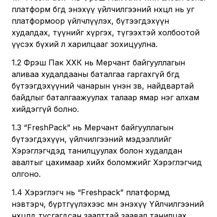
платформ бөгөөд энэхүү үйлчилгээний нөхцөл нь уг
платформоор үйлчлүүлэх, бүтээгдэхүүн
худалдах, түүнийг хүргэх, түгээхтэй холбоотой
үүсэх бүхий л харилцааг зохицуулна.
1.2 Фрэш Пак ХХК нь Мерчант байгууллагын
аливаа худалдааны баталгаа гаргахгүй бөгөөд
бүтээгдэхүүний чанарын үнэн зөв, найдвартай
байдлыг баталгаажуулах талаар ямар нэг алхам
хийдэггүй болно.
1.3 “FreshPack” нь Мерчант байгууллагын
бүтээгдэхүүн, үйлчилгээний мэдээллийг
Хэрэглэгчдэд танилцуулах болон худалдан
авалтыг цахимаар хийх боломжийг Хэрэглэгчид
олгоно.
1.4 Хэрэглэгч нь “Freshpack” платформд
нэвтэрч, бүртгүүлэхээс өмнө энэхүү Үйлчилгээний
нөхцөлд тусгагдсан заалттай заавал танилцах