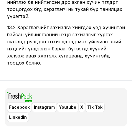
нийтлэх ба нийтэлсэн өдрөөс эхлэн хүчин төгөлдөрт
тооцогдох бөгөөд хэрэглэгч нь тухай бүр танилцах
үүрэгтэй.
13.2 Хэрэглэгчийг захиалга хийгдэх үед хүчинтэй
байсан үйлчилгээний нөхцөл захиалгыг хүргэх
шатанд өөрчлөгдсөн тохиолдолд өмнөх үйлчилгээний
нөхцөлийг үндэслэн бараа, бүтээгдэхүүнийг
хүлээж авах хүртэлх хугацаанд хүчинтэйд
тооцох болно.
Facebook
Instagram
Youtube
X
Tik Tok
Linkedin