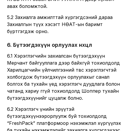
авах боломжтой.
5.2 Захиалга амжилттай хүргэгдсэний дараа
Захиалгын түүх хэсэгт НӨАТ-ын баримт
бүртгэгдэж орно.
6
.
Бүтээгдэхүүн орлуулах нөхцөл
6.1 Хэрэглэгчийн захиалсан бүтээгдэхүүн
Мерчант байгууллага дээр байхгүй тохиолдолд
Харилцагчийн үйлчилгээний төвөөс хэрэглэгчтэй
холбогдож бүтээгдэхүүн орлуулахыг санал
болгох ба тухайн үед хэрэглэгч дуудлага болон
чатанд хариу өгөөгүй тохиолдолд Шоппер тухайн
бүтээгдэхүүнийг цуцалж болно.
6.2 Хэрэглэгч үнийн зөрүүтэй
бүтээгдэхүүнээрорлуулж буй тохиолдолд
“FreshPack” платформоор нэхэмжлэл хүргүүлэх
ба тухайн нэхэмжлэлийг захиалга хүргэгдэхээс