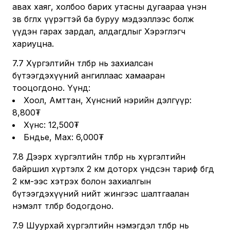
авах хаяг, холбоо барих утасны дугаараа үнэн
зөв бөглөх үүрэгтэй ба буруу мэдээллээс болж
үүдэн гарах зардал, алдагдлыг Хэрэглэгч
хариуцна.
7.7 Хүргэлтийн төлбөр нь захиалсан
бүтээгдэхүүний ангиллаас хамааран
тооцогдоно. Үүнд:
Хоол, Амттан, Хүнсний нэрийн дэлгүүр:
8,800₮
Хүнс: 12,500₮
Бөөндье, Мах: 6,000₮
7.8 Дээрх хүргэлтийн төлбөр нь хүргэлтийн
байршил хүртэлх 2 км доторх үндсэн тариф бөгөөд
2 км-ээс хэтрэх болон захиалгын
бүтээгдэхүүний нийт жингээс шалтгаалан
нэмэлт төлбөр бодогдоно.
7.9 Шуурхай хүргэлтийн нэмэгдэл төлбөр нь