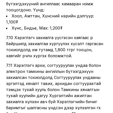
бүтээгдэхүүний ангиллаас хамааран нэмж
тооцогдоно. Үүнд:
Хоол, Амттан, Хүнсний нэрийн дэлгүүр:
1,100₮
Хүнс, Бөөндье, Мах: 1,200₮
7.10 Хэрэглэгч захиалга үүсгэсэн хаягаас өөр
байршилд захиалгаа хүргүүлэх хүсэлт гаргасан
тохиолдолд км тутамд 1,800 төгрөг тооцон,
хаягийг өөрчлөн хүргэх боломжтой.
7.11 Хэрэглэгч архи, согтууруулах ундаа болон
электрон тамхины ангиллын бүтээгдэхүүн
захиалсан тохиолдолд Согтууруулах ундааны
эргэлтэд хяналт тавих, архидан согтуурахтай
тэмцэх тухай хууль болон Тамхины хяналтын
тухай хуулийн дагуу Хүргэлтийн ажилтан
захиалга хүлээн авч буй Хэрэглэгчийн бичиг
баримтыг шалгасны үндсэн дээр хүлээлгэн өгөх