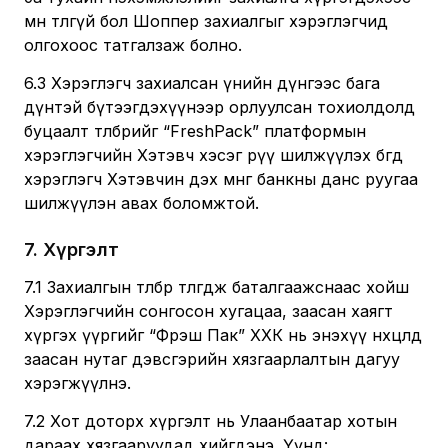
өмнө төлөөгүй бол Шоппер захиалгыг хэрэглэгчид
олгохоос татгалзаж болно.
6.3 Хэрэглэгч захиалсан үнийн дүнгээс бага
дүнтэй бүтээгдэхүүнээр орлуулсан тохиолдолд
буцаалт төлбөрийг “FreshPack” платформын
хэрэглэгчийн Хэтэвч хэсэг рүү шилжүүлэх бөгөөд
хэрэглэгч Хэтэвчин дэх мөнгөө банкны данс руугаа
шилжүүлэн авах боломжтой.
7
.
Хүргэлт
7.1 Захиалгын төлбөр төлөгдөж баталгаажснаас хойш
Хэрэглэгчийн сонгосон хугацаа, заасан хаягт
хүргэх үүргийг “Фрэш Пак” ХХК нь энэхүү нөхцөлд
заасан нутаг дэвсгэрийн хязгаарлалтын дагуу
хэрэгжүүлнэ.
7.2 Хот доторх хүргэлт нь Улаанбаатар хотын
дараах хязгааруудад хийгдэнэ. Үүнд: