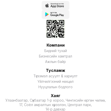
Компани
Бидний тухай
Бизнесийн хамтрал
Ажлын байр
Тусламж
Түгээмэл асуулт & хариулт
Үйлчилгээний нөхцөл
Нууцлалын бодлого
Хаяг
Улаанбаатар, Сүхбаатар 1-р хороо, Чингисийн өргөн чөлөө,
17, Соёл амралтын хүрээлэн, Централ парк,
14-р давхар