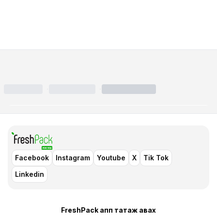
·
·
Ангилал
(
)
Facebook
Instagram
Youtube
X
Tik Tok
Linkedin
FreshPack апп татаж авaх