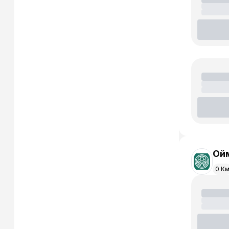
Ойм
0 К