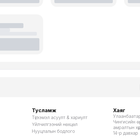
Тусламж
Хаяг
Улаанбаатар
Түгээмэл асуулт & хариулт
Чингисийн өр
Үйлчилгээний нөхцөл
амралтын хү
Нууцлалын бодлого
14-р давхар