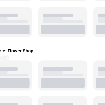
rlet Flower Shop
м
-
1