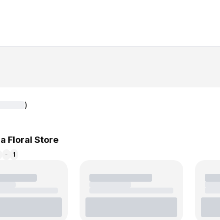
)
ra Floral Store
м
-
1