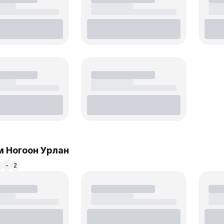
 Ногоон Урлан
м
-
2