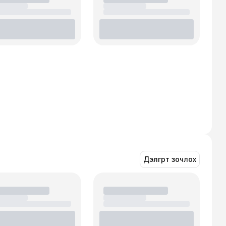
Дэлгүүрт зочлох