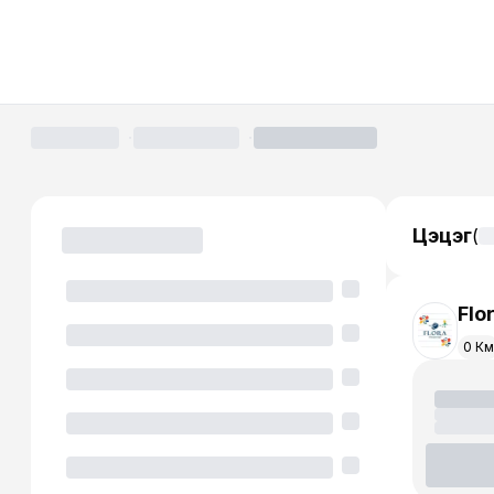
·
·
Цэцэг
(
Flo
0 К