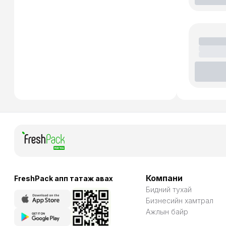
Компани
FreshPack апп татаж авaх
Бидний тухай
Бизнесийн хамтрал
Ажлын байр