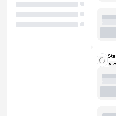
Sta
0 К