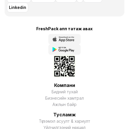
Linkedin
FreshPack апп татаж авaх
Компани
Бидний тухай
Бизнесийн хамтрал
Ажлын байр
Тусламж
Түгээмэл асуулт & хариулт
Үйлчилгээний нөхцөл