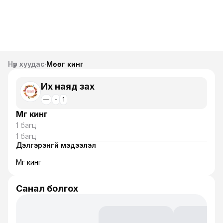
Нүүр хуудас
Мөөг кинг
Их наяд зах
—
-
1
Мөөг кинг
1 багц
1 багц
Дэлгэрэнгүй мэдээлэл
Мөөг кинг
Санал болгох