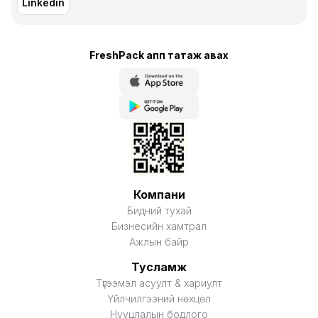
Linkedin
FreshPack апп татаж авaх
Компани
Бидний тухай
Бизнесийн хамтрал
Ажлын байр
Тусламж
Түгээмэл асуулт & хариулт
Үйлчилгээний нөхцөл
Нууцлалын бодлого