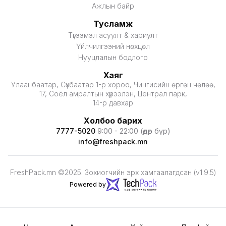
Ажлын байр
Тусламж
Түгээмэл асуулт & хариулт
Үйлчилгээний нөхцөл
Нууцлалын бодлого
Хаяг
Улаанбаатар, Сүхбаатар 1-р хороо, Чингисийн өргөн чөлөө,
17, Соёл амралтын хүрээлэн, Централ парк,
14-р давхар
Холбоо барих
7777-5020
9:00 - 22:00 (өдөр бүр)
info@freshpack.mn
FreshPack.mn ©2025. Зохиогчийн эрх хамгаалагдсан (v1.9.5)
Powered by