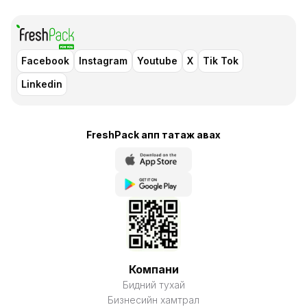
Facebook
Instagram
Youtube
X
Tik Tok
Linkedin
FreshPack апп татаж авaх
Компани
Бидний тухай
Бизнесийн хамтрал