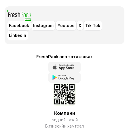
Facebook
Instagram
Youtube
X
Tik Tok
Linkedin
FreshPack апп татаж авaх
Компани
Бидний тухай
Бизнесийн хамтрал