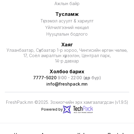
Ажлын байр
Тусламж
Түгээмэл асуулт & хариулт
Үйлчилгээний нөхцөл
Нууцлалын бодлого
Хаяг
Улаанбаатар, Сүхбаатар 1-р хороо, Чингисийн өргөн чөлөө,
17, Соёл амралтын хүрээлэн, Централ парк,
14-р давхар
Холбоо барих
7777-5020
9:00 - 22:00 (өдөр бүр)
info@freshpack.mn
FreshPack.mn ©2025. Зохиогчийн эрх хамгаалагдсан (v1.9.5)
Powered by