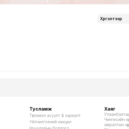
Хүргэлтээр
Тусламж
Хаяг
Улаанбаатар
Түгээмэл асуулт & хариулт
Чингисийн өр
Үйлчилгээний нөхцөл
амралтын хү
Нууцлалын бодлого