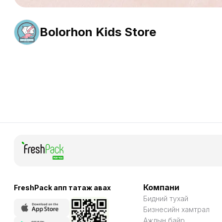
Bolorhon Kids Store
2.39 Км
Компани
FreshPack апп татаж авaх
Бидний тухай
Бизнесийн хамтрал
Ажлын байр