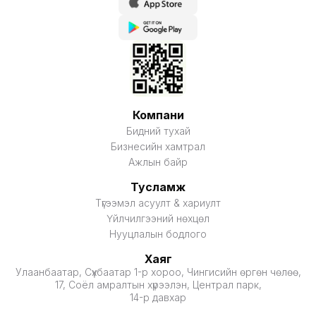
Компани
Бидний тухай
Бизнесийн хамтрал
Ажлын байр
Тусламж
Түгээмэл асуулт & хариулт
Үйлчилгээний нөхцөл
Нууцлалын бодлого
Хаяг
Улаанбаатар, Сүхбаатар 1-р хороо, Чингисийн өргөн чөлөө,
17, Соёл амралтын хүрээлэн, Централ парк,
14-р давхар