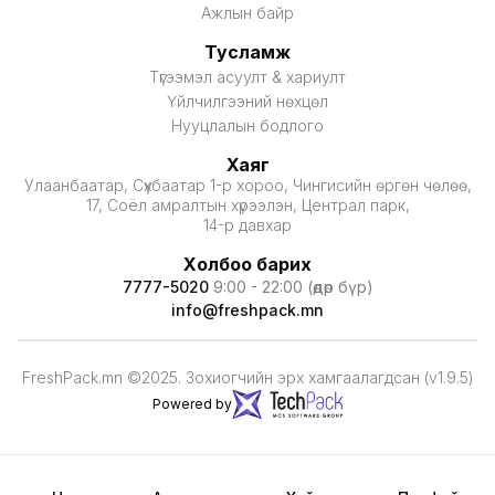
Ажлын байр
Тусламж
Түгээмэл асуулт & хариулт
Үйлчилгээний нөхцөл
Нууцлалын бодлого
Хаяг
Улаанбаатар, Сүхбаатар 1-р хороо, Чингисийн өргөн чөлөө,
17, Соёл амралтын хүрээлэн, Централ парк,
14-р давхар
Холбоо барих
7777-5020
9:00 - 22:00 (өдөр бүр)
info@freshpack.mn
FreshPack.mn ©2025. Зохиогчийн эрх хамгаалагдсан (v1.9.5)
Powered by