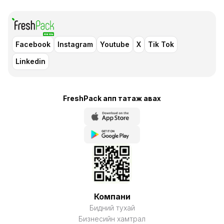
Facebook
Instagram
Youtube
X
Tik Tok
Linkedin
FreshPack апп татаж авaх
Компани
Бидний тухай
Бизнесийн хамтрал