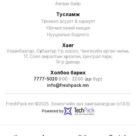
Ажлын байр
Тусламж
Түгээмэл асуулт & хариулт
Үйлчилгээний нөхцөл
Нууцлалын бодлого
Хаяг
Улаанбаатар, Сүхбаатар 1-р хороо, Чингисийн өргөн чөлөө,
17, Соёл амралтын хүрээлэн, Централ парк,
14-р давхар
Холбоо барих
7777-5020
9:00 - 22:00 (өдөр бүр)
info@freshpack.mn
FreshPack.mn ©2025. Зохиогчийн эрх хамгаалагдсан (v1.9.5)
Powered by