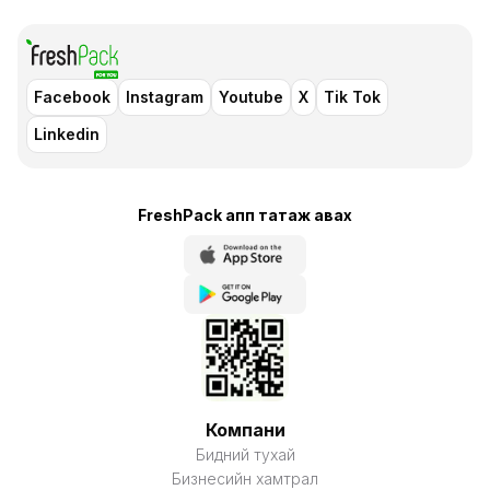
Facebook
Instagram
Youtube
X
Tik Tok
Linkedin
FreshPack апп татаж авaх
Компани
Бидний тухай
Бизнесийн хамтрал