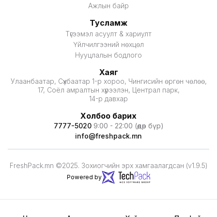
Ажлын байр
Тусламж
Түгээмэл асуулт & хариулт
Үйлчилгээний нөхцөл
Нууцлалын бодлого
Хаяг
Улаанбаатар, Сүхбаатар 1-р хороо, Чингисийн өргөн чөлөө,
17, Соёл амралтын хүрээлэн, Централ парк,
14-р давхар
Холбоо барих
7777-5020
9:00 - 22:00 (өдөр бүр)
info@freshpack.mn
FreshPack.mn ©2025. Зохиогчийн эрх хамгаалагдсан (v1.9.5)
Powered by