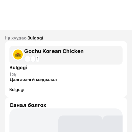
Нүүр хуудас
Bulgogi
Gochu Korean Chicken
—
-
1
Bulgogi
1 хүн
Дэлгэрэнгүй мэдээлэл
Bulgogi
Санал болгох