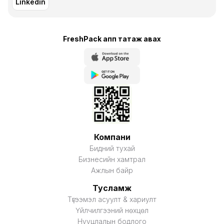
Linkedin
FreshPack апп татаж авaх
Компани
Бидний тухай
Бизнесийн хамтрал
Ажлын байр
Тусламж
Түгээмэл асуулт & хариулт
Үйлчилгээний нөхцөл
Нууцлалын бодлого