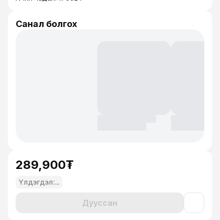
Санал болгох
289,900₮
Үлдэгдэл:
...
Дууссан