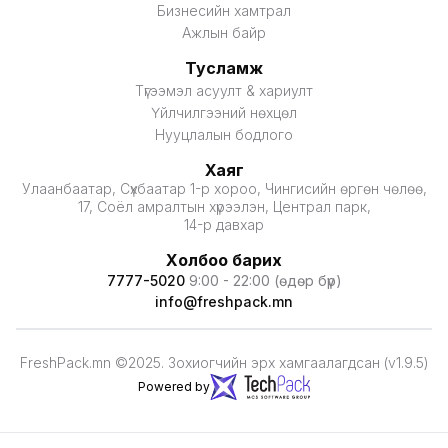
Бизнесийн хамтрал
Ажлын байр
Тусламж
Түгээмэл асуулт & хариулт
Үйлчилгээний нөхцөл
Нууцлалын бодлого
Хаяг
Улаанбаатар, Сүхбаатар 1-р хороо, Чингисийн өргөн чөлөө,
17, Соёл амралтын хүрээлэн, Централ парк,
14-р давхар
Холбоо барих
7777-5020
9:00 - 22:00 (өдөр бүр)
info@freshpack.mn
FreshPack.mn ©2025. Зохиогчийн эрх хамгаалагдсан (v1.9.5)
Powered by