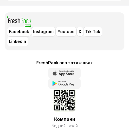
Facebook
Instagram
Youtube
X
Tik Tok
Linkedin
FreshPack апп татаж авaх
Компани
Бидний тухай