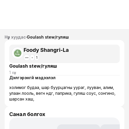
Нүүр хуудас
Goulash stew/гуляш
Foody Shangri-La
—
-
1
Goulash stew/гуляш
1 хүн
Дэлгэрэнгүй мэдээлэл
холимог будаа, шар буурцагны уураг, лууван, алим,
улаан лооль, вегөн өндөг, паприка, гуляш соус, сонгино,
шарсан хаш,
Санал болгох