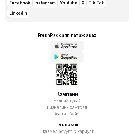
Facebook
Instagram
Youtube
X
Tik Tok
Linkedin
FreshPack апп татаж авaх
Компани
Бидний тухай
Бизнесийн хамтрал
Ажлын байр
Тусламж
Түгээмэл асуулт & хариулт