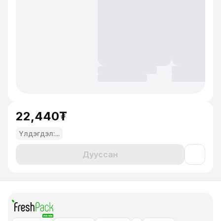
22,440₮
Үлдэгдэл:
...
Дууссан