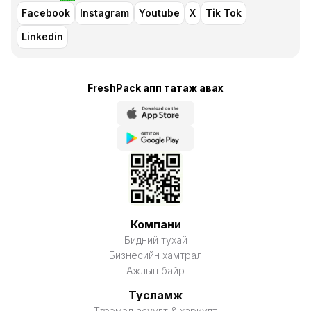
Facebook
Instagram
Youtube
X
Tik Tok
Linkedin
FreshPack апп татаж авaх
Компани
Бидний тухай
Бизнесийн хамтрал
Ажлын байр
Тусламж
Түгээмэл асуулт & хариулт