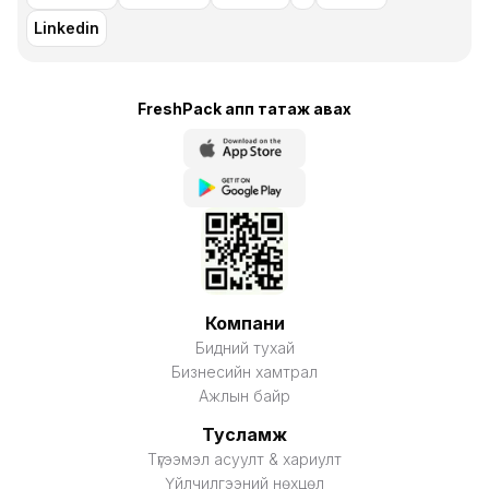
Linkedin
FreshPack апп татаж авaх
Компани
Бидний тухай
Бизнесийн хамтрал
Ажлын байр
Тусламж
Түгээмэл асуулт & хариулт
Үйлчилгээний нөхцөл