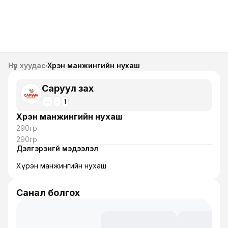
Нүүр хуудас
Хүрэн манжингийн нухаш
Саруул зах
—
-
1
Хүрэн манжингийн нухаш
290гр
290гр
Дэлгэрэнгүй мэдээлэл
Хүрэн манжингийн нухаш
Санал болгох