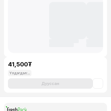
41,500₮
Үлдэгдэл:
...
Дууссан