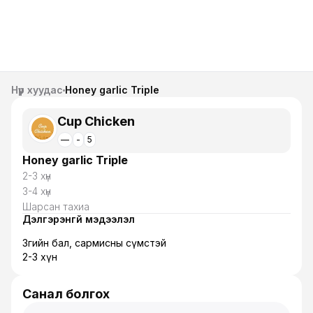
Нүүр хуудас
Honey garlic Triple
Cup Chicken
—
-
5
Honey garlic Triple
2-3 хүн
3-4 хүн
Шарсан тахиа
Дэлгэрэнгүй мэдээлэл
Зөгийн бал, сармисны сүмстэй
2-3 хүн
Санал болгох