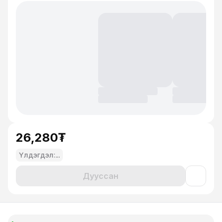
26,280₮
Үлдэгдэл:
...
Дууссан