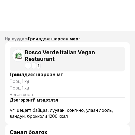
Нүүр хуудас
Гриилдэж шарсан мөөг
Bosco Verde Italian Vegan
Restaurant
—
-
1
Гриилдэж шарсан мөөг
Порц 1 хүн
Порц 1 хүн
Веган хоол
Дэлгэрэнгүй мэдээлэл
мөөг, цэцэгт байцаа, лууван, сонгино, улаан лооль,
вандуй, брокколи 1200 ккал
Санал болгох