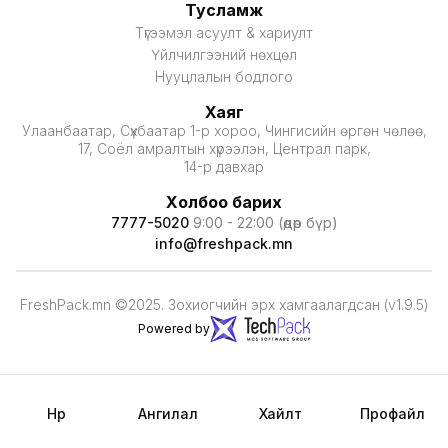
Тусламж
Түгээмэл асуулт & хариулт
Үйлчилгээний нөхцөл
Нууцлалын бодлого
Хаяг
Улаанбаатар, Сүхбаатар 1-р хороо, Чингисийн өргөн чөлөө,
17, Соёл амралтын хүрээлэн, Централ парк,
14-р давхар
Холбоо барих
7777-5020
9:00 - 22:00 (өдөр бүр)
info@freshpack.mn
FreshPack.mn ©2025. Зохиогчийн эрх хамгаалагдсан (v1.9.5)
Powered by
Нүүр
Ангилал
Хайлт
Профайл