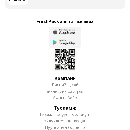
FreshPack апп татаж авaх
Компани
Бидний тухай
Бизнесийн хамтрал
Ажлын байр
Тусламж
Түгээмэл асуулт & хариулт
Үйлчилгээний нөхцөл
Нууцлалын бодлого