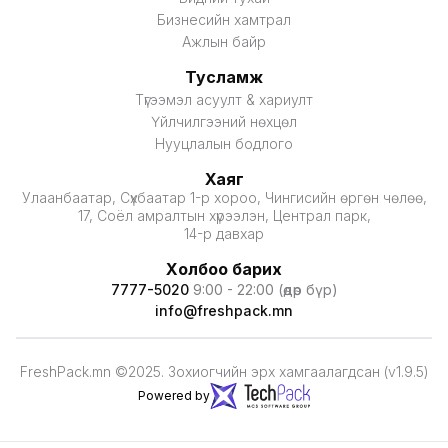
Бизнесийн хамтрал
Ажлын байр
Тусламж
Түгээмэл асуулт & хариулт
Үйлчилгээний нөхцөл
Нууцлалын бодлого
Хаяг
Улаанбаатар, Сүхбаатар 1-р хороо, Чингисийн өргөн чөлөө,
17, Соёл амралтын хүрээлэн, Централ парк,
14-р давхар
Холбоо барих
7777-5020
9:00 - 22:00 (өдөр бүр)
info@freshpack.mn
FreshPack.mn ©2025. Зохиогчийн эрх хамгаалагдсан (v1.9.5)
Powered by