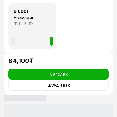
1
6,600
₮
Розмарин
Жин
10 гр
84,100₮
Сагслах
Шууд авах