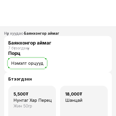
Нүүр хуудас
Баянхонгор аймаг
Баянхонгор аймаг
7
бүтээгдэхүүн
Порц
Нэмэлт орцууд
Бүтээгдэхүүн
1
1
5,500
₮
18,000
₮
Нунтаг Хар Перец
Шанцай
Жин
50гр