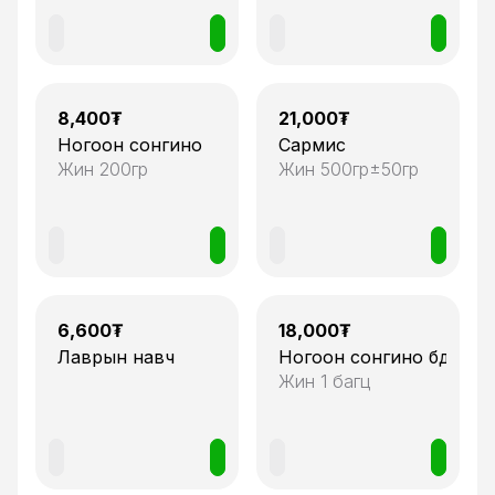
1
1
8,400
₮
21,000
₮
Ногоон сонгино
Сармис
Жин
200гр
Жин
500гр±50гр
1
1
6,600
₮
18,000
₮
Лаврын навч
Ногоон сонгино бүдүүн
Жин
1 багц