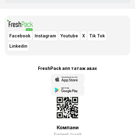
Facebook
Instagram
Youtube
X
Tik Tok
Linkedin
FreshPack апп татаж авaх
Компани
Бидний тухай