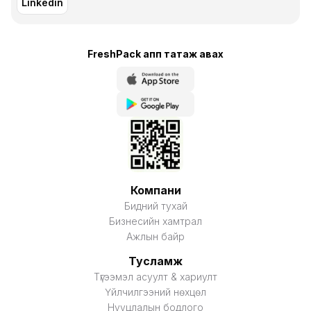
Linkedin
FreshPack апп татаж авaх
Компани
Бидний тухай
Бизнесийн хамтрал
Ажлын байр
Тусламж
Түгээмэл асуулт & хариулт
Үйлчилгээний нөхцөл
Нууцлалын бодлого