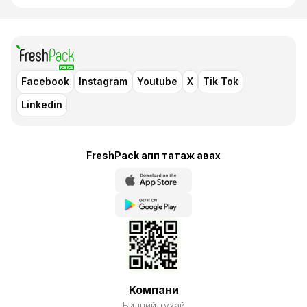
Facebook
Instagram
Youtube
X
Tik Tok
Linkedin
FreshPack апп татаж авaх
Компани
Бидний тухай