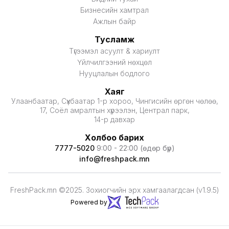
Бизнесийн хамтрал
Ажлын байр
Тусламж
Түгээмэл асуулт & хариулт
Үйлчилгээний нөхцөл
Нууцлалын бодлого
Хаяг
Улаанбаатар, Сүхбаатар 1-р хороо, Чингисийн өргөн чөлөө,
17, Соёл амралтын хүрээлэн, Централ парк,
14-р давхар
Холбоо барих
7777-5020
9:00 - 22:00 (өдөр бүр)
info@freshpack.mn
FreshPack.mn ©2025. Зохиогчийн эрх хамгаалагдсан (v1.9.5)
Powered by