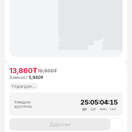
13,860₮
19,800₮
Хэмнэлт:
5,940₮
Үлдэгдэл:
...
25
:05
:04
:15
Хямдрал
дуусахад
өдөр
цаг
мин
сек
Дууссан