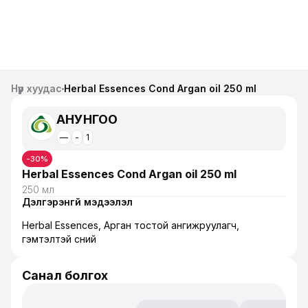
Нүүр хуудас
Herbal Essences Cond Argan oil 250 ml
АНУНГОО
—
-
1
-
30
%
Herbal Essences Cond Argan oil 250 ml
250 мл
Дэлгэрэнгүй мэдээлэл
Herbal Essences, Арган тостой ангижруулагч,
гэмтэлтэй үсний
Санал болгох