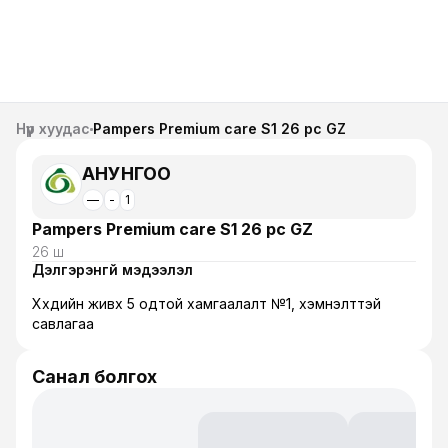
Нүүр хуудас
Pampers Premium care S1 26 pc GZ
АНУНГОО
—
-
1
Pampers Premium care S1 26 pc GZ
26 ш
Дэлгэрэнгүй мэдээлэл
Хүүхдийн живх 5 одтой хамгаалалт №1, хэмнэлттэй
савлагаа
Санал болгох