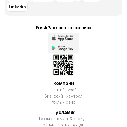
Linkedin
FreshPack апп татаж авaх
Компани
Бидний тухай
Бизнесийн хамтрал
Ажлын байр
Тусламж
Түгээмэл асуулт & хариулт
Үйлчилгээний нөхцөл