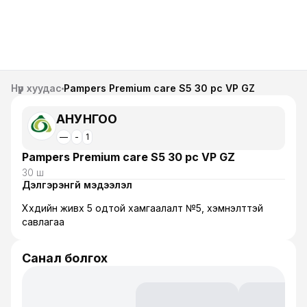
Нүүр хуудас
Pampers Premium care S5 30 pc VP GZ
АНУНГОО
—
-
1
Pampers Premium care S5 30 pc VP GZ
30 ш
Дэлгэрэнгүй мэдээлэл
Хүүхдийн живх 5 одтой хамгаалалт №5, хэмнэлттэй
савлагаа
Санал болгох