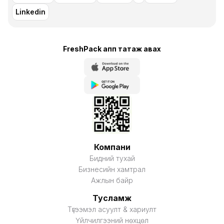
Linkedin
FreshPack апп татаж авaх
Компани
Бидний тухай
Бизнесийн хамтрал
Ажлын байр
Тусламж
Түгээмэл асуулт & хариулт
Үйлчилгээний нөхцөл