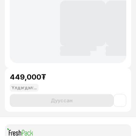
449,000₮
Үлдэгдэл:
...
Дууссан