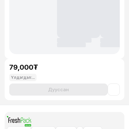
79,000₮
Үлдэгдэл:
...
Дууссан