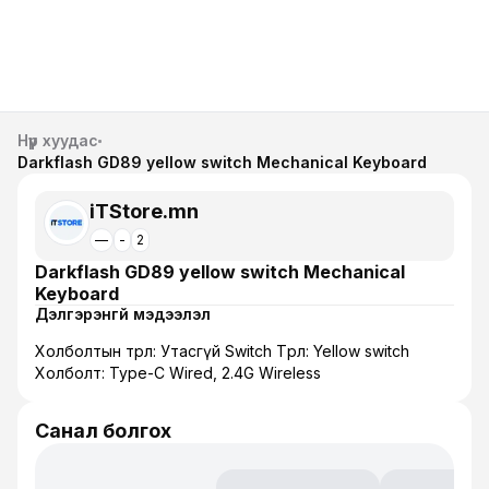
Нүүр хуудас
Darkflash GD89 yellow switch Mechanical Keyboard
iTStore.mn
—
-
2
Darkflash GD89 yellow switch Mechanical
Keyboard
Дэлгэрэнгүй мэдээлэл
Холболтын төрөл: Утасгүй Switch Төрөл: Yellow switch
Холболт: Type-C Wired, 2.4G Wireless
Санал болгох