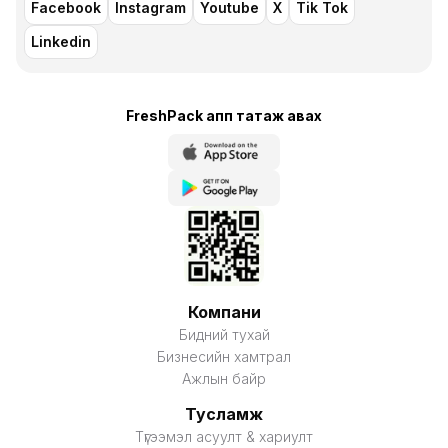
Facebook
Instagram
Youtube
X
Tik Tok
Linkedin
FreshPack апп татаж авaх
Компани
Бидний тухай
Бизнесийн хамтрал
Ажлын байр
Тусламж
Түгээмэл асуулт & хариулт