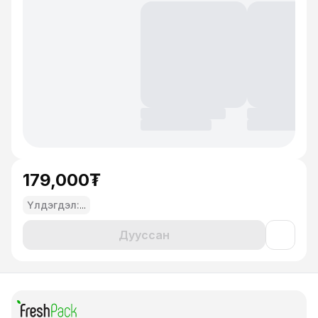
179,000₮
Үлдэгдэл:
...
Дууссан