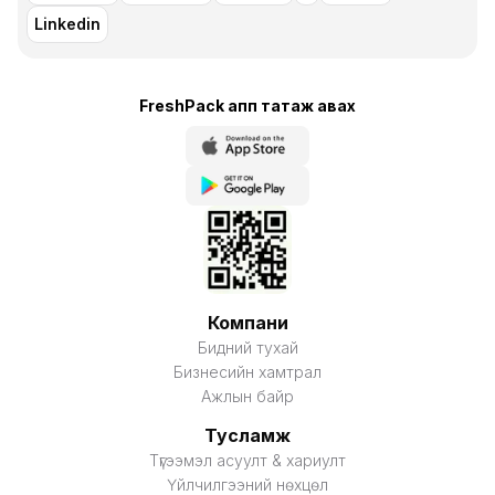
Linkedin
FreshPack апп татаж авaх
Компани
Бидний тухай
Бизнесийн хамтрал
Ажлын байр
Тусламж
Түгээмэл асуулт & хариулт
Үйлчилгээний нөхцөл