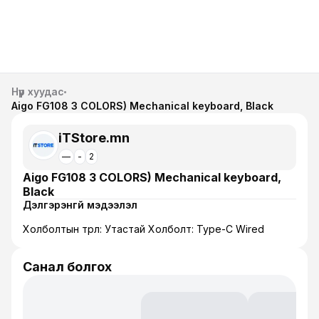
Нүүр хуудас
Aigo FG108 3 COLORS) Mechanical keyboard, Black
iTStore.mn
—
-
2
Aigo FG108 3 COLORS) Mechanical keyboard,
Black
Дэлгэрэнгүй мэдээлэл
Холболтын төрөл: Утастай Холболт: Type-C Wired
Санал болгох