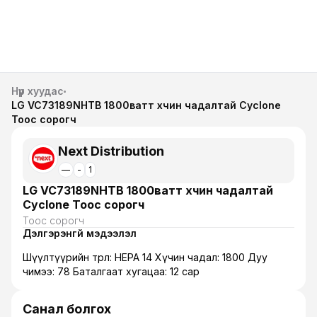
Нүүр хуудас
LG VC73189NHTB 1800ватт хүчин чадалтай Cyclone
Тоос сорогч
Next Distribution
—
-
1
LG VC73189NHTB 1800ватт хүчин чадалтай
Cyclone Тоос сорогч
Тоос сорогч
Дэлгэрэнгүй мэдээлэл
Шүүлтүүрийн төрөл: HEPA 14 Хүчин чадал: 1800 Дуу
чимээ: 78 Баталгаат хугацаа: 12 сар
Санал болгох