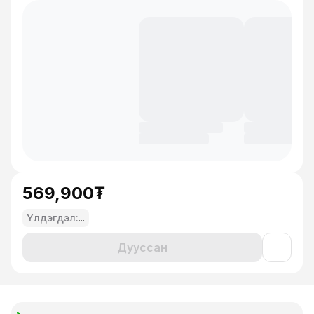
569,900₮
Үлдэгдэл:
...
Дууссан