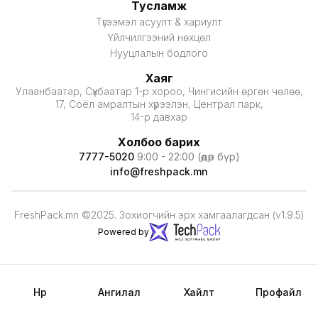
Тусламж
Түгээмэл асуулт & хариулт
Үйлчилгээний нөхцөл
Нууцлалын бодлого
Хаяг
Улаанбаатар, Сүхбаатар 1-р хороо, Чингисийн өргөн чөлөө,
17, Соёл амралтын хүрээлэн, Централ парк,
14-р давхар
Холбоо барих
7777-5020
9:00 - 22:00 (өдөр бүр)
info@freshpack.mn
FreshPack.mn ©2025. Зохиогчийн эрх хамгаалагдсан (v1.9.5)
Powered by
Нүүр
Ангилал
Хайлт
Профайл