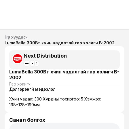
Нүүр хуудас
LumaBella 300Вт хүчин чадалтай гар холигч B-2002
Next Distribution
—
-
1
LumaBella 300Вт хүчин чадалтай гар холигч B-
2002
Гар холигч
Дэлгэрэнгүй мэдээлэл
Хүчин чадал: 300 Хурдны тохиргоо: 5 Хэмжээ:
198*128*190мм
Санал болгох