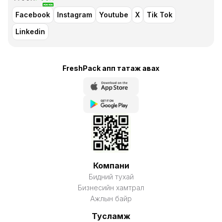
Facebook
Instagram
Youtube
X
Tik Tok
Linkedin
FreshPack апп татаж авaх
Компани
Бидний тухай
Бизнесийн хамтрал
Ажлын байр
Тусламж