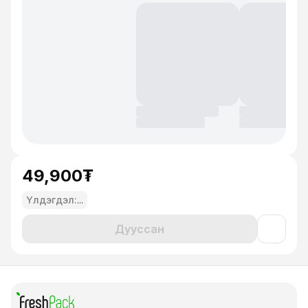
49,900₮
Үлдэгдэл:
...
Дууссан