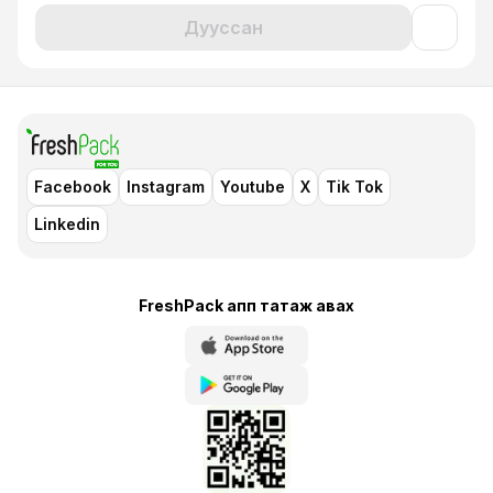
Дууссан
Facebook
Instagram
Youtube
X
Tik Tok
Linkedin
FreshPack апп татаж авaх