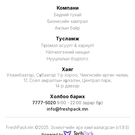
Компани
Бидний тухай
Бизнесийн хамтрал
Ажлын байр
Тусламж
Түгээмэл асуулт & хариулт
Үйлчилгээний нөхцөл
Нууцлалын бодлого
Хаяг
Улаанбаатар, Сүхбаатар 1-р хороо, Чингисийн өргөн чөлөө,
17, Соёл амралтын хүрээлэн, Централ парк,
14-р давхар
Холбоо барих
7777-5020
9:00 - 22:00 (өдөр бүр)
info@freshpack.mn
FreshPack.mn ©2025. Зохиогчийн эрх хамгаалагдсан (v1.9.5)
Powered by