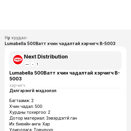
Нүүр хуудас
Lumabella 500Ватт хүчин чадалтай хэрчигч B-5003
Next Distribution
—
-
1
Lumabella 500Ватт хүчин чадалтай хэрчигч B-
5003
хэрчигч
Дэлгэрэнгүй мэдээлэл
Багтаамж: 2
Хүчин чадал: 500
Хурдны тохиргоо: 2
Дотор материал: Зэвэрдэггүй ган
Их биеийн өнгө: Хар
Удирдлага: Товчлуур