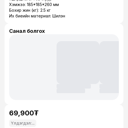
Хэмжээ: 185*185*260 мм
Бохир жин (кг): 2.5 кг
Их биеийн материал: Шилэн
Санал болгох
69,900₮
Үлдэгдэл:
...