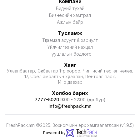
Компани
Бидний тухай
Бизнесийн хамтрал
Ажлын байр
Тусламж
Түгээмэл асуулт & хариулт
Үйлчилгээний нөхцөл
Нууцлалын бодлого
Хаяг
Улаанбаатар, Сүхбаатар 1-р хороо, Чингисийн өргөн чөлөө,
17, Соёл амралтын хүрээлэн, Централ парк,
14-р давхар
Холбоо барих
7777-5020
9:00 - 22:00 (өдөр бүр)
info@freshpack.mn
FreshPack.mn ©2025. Зохиогчийн эрх хамгаалагдсан (v1.9.5)
Powered by