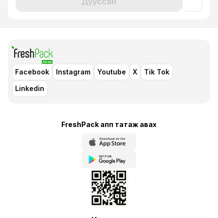
Дууссан
Facebook
Instagram
Youtube
X
Tik Tok
Linkedin
FreshPack апп татаж авaх