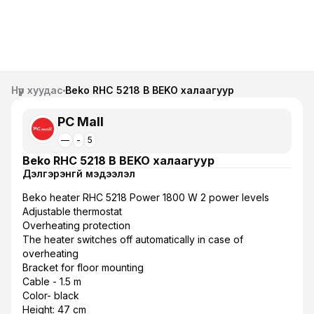
Нүүр хуудас
Beko RHC 5218 B BEKO халаагуур
PC Mall
—
-
5
Beko RHC 5218 B BEKO халаагуур
Дэлгэрэнгүй мэдээлэл
Beko heater RHC 5218 Power 1800 W 2 power levels
Adjustable thermostat
Overheating protection
The heater switches off automatically in case of
overheating
Bracket for floor mounting
Cable - 1.5 m
Color- black
Height: 47 cm