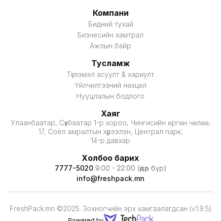
Компани
Бидний тухай
Бизнесийн хамтрал
Ажлын байр
Тусламж
Түгээмэл асуулт & хариулт
Үйлчилгээний нөхцөл
Нууцлалын бодлого
Хаяг
Улаанбаатар, Сүхбаатар 1-р хороо, Чингисийн өргөн чөлөө,
17, Соёл амралтын хүрээлэн, Централ парк,
14-р давхар
Холбоо барих
7777-5020
9:00 - 22:00 (өдөр бүр)
info@freshpack.mn
FreshPack.mn ©2025. Зохиогчийн эрх хамгаалагдсан (v1.9.5)
Powered by