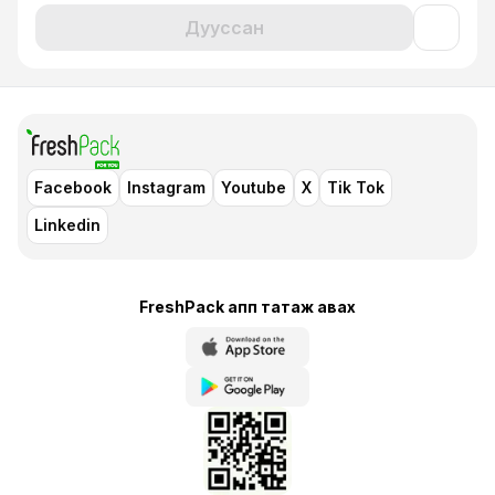
Дууссан
Facebook
Instagram
Youtube
X
Tik Tok
Linkedin
FreshPack апп татаж авaх