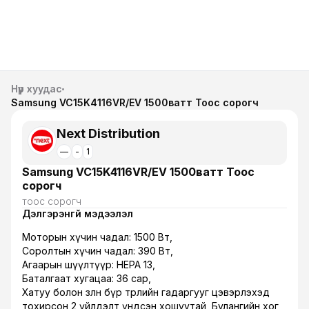
Нүүр хуудас
Samsung VC15K4116VR/EV 1500ватт Тоос сорогч
Next Distribution
—
-
1
Samsung VC15K4116VR/EV 1500ватт Тоос
сорогч
тоос сорогч
Дэлгэрэнгүй мэдээлэл
Моторын хүчин чадал: 1500 Вт,
Соролтын хүчин чадал: 390 Вт,
Агаарын шүүлтүүр: HEPA 13,
Баталгаат хугацаа: 36 сар,
Хатуу болон зөөлөн бүр төрлийн гадаргууг цэвэрлэхэд
тохирсон 2 үйлдэлт үндсэн хошуутай, Булангийн хог