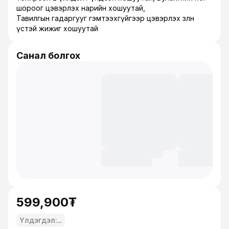
шороог цэвэрлэх нарийн хошуутай,
Тавилгын гадаргууг гэмтээхгүйгээр цэвэрлэх зөөлөн
үстэй жижиг хошуутай
Санал болгох
599,900₮
Үлдэгдэл:
...