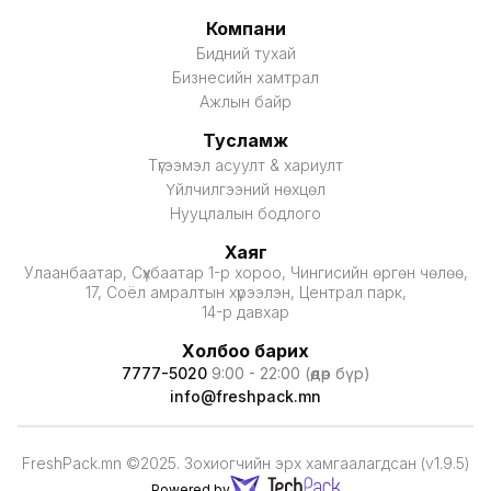
Компани
Бидний тухай
Бизнесийн хамтрал
Ажлын байр
Тусламж
Түгээмэл асуулт & хариулт
Үйлчилгээний нөхцөл
Нууцлалын бодлого
Хаяг
Улаанбаатар, Сүхбаатар 1-р хороо, Чингисийн өргөн чөлөө,
17, Соёл амралтын хүрээлэн, Централ парк,
14-р давхар
Холбоо барих
7777-5020
9:00 - 22:00 (өдөр бүр)
info@freshpack.mn
FreshPack.mn ©2025. Зохиогчийн эрх хамгаалагдсан (v1.9.5)
Powered by