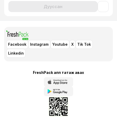
Дууссан
Facebook
Instagram
Youtube
X
Tik Tok
Linkedin
FreshPack апп татаж авaх