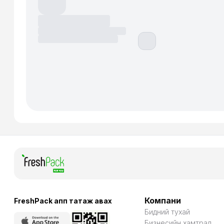
Компани
FreshPack апп татаж авaх
Бидний тухай
Бизнесийн хамтрал