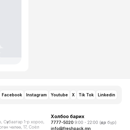
Facebook
Instagram
Youtube
X
Tik Tok
Linkedin
Холбоо барих
, Сүхбаатар 1-р хороо,
7777-5020
9:00 - 22:00 (өдөр бүр)
гөн чөлөө, 17, Соёл
info@freshpack.mn