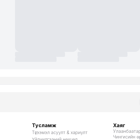
Тусламж
Хаяг
Улаанбаатар
Түгээмэл асуулт & хариулт
Чингисийн өр
Үйлчилгээний нөхцөл