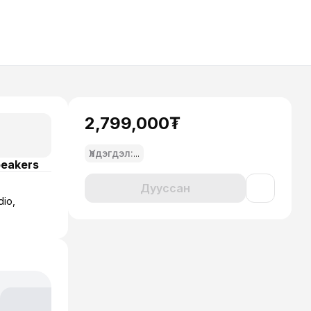
2,799,000₮
Үлдэгдэл:
...
peakers
Дууссан
io,