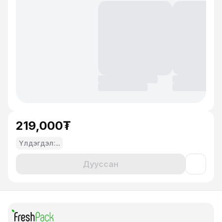
219,000₮
Үлдэгдэл:
...
Дууссан