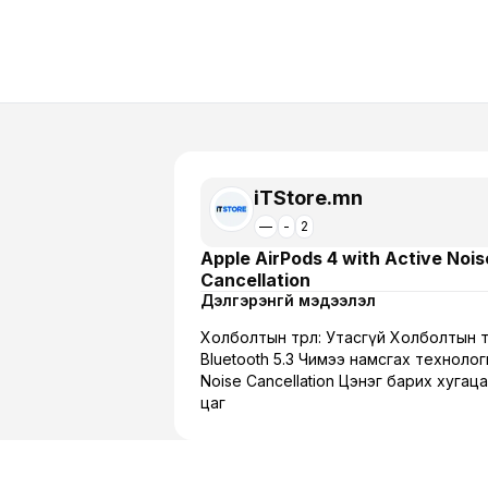
iTStore.mn
—
-
2
Apple AirPods 4 with Active Nois
Cancellation
Дэлгэрэнгүй мэдээлэл
Холболтын төрөл: Утасгүй Холболтын 
Bluetooth 5.3 Чимээ намсгах технологи
Noise Cancellation Цэнэг барих хугаца
цаг