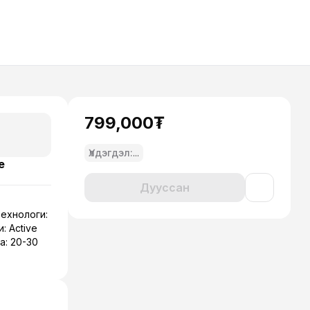
799,000₮
Үлдэгдэл:
...
e
Дууссан
технологи:
: Active
а: 20-30