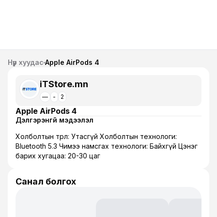
Нүүр хуудас
Apple AirPods 4
iTStore.mn
—
-
2
Apple AirPods 4
Дэлгэрэнгүй мэдээлэл
Холболтын төрөл: Утасгүй Холболтын технологи:
Bluetooth 5.3 Чимээ намсгах технологи: Байхгүй Цэнэг
барих хугацаа: 20-30 цаг
Санал болгох