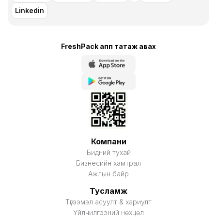
Linkedin
FreshPack апп татаж авaх
Компани
Бидний тухай
Бизнесийн хамтрал
Ажлын байр
Тусламж
Түгээмэл асуулт & хариулт
Үйлчилгээний нөхцөл