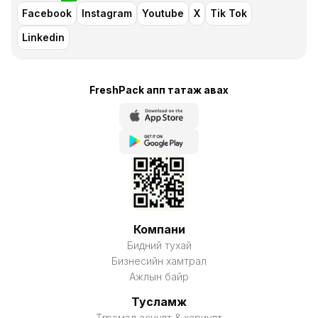
Facebook
Instagram
Youtube
X
Tik Tok
Linkedin
FreshPack апп татаж авaх
Компани
Бидний тухай
Бизнесийн хамтрал
Ажлын байр
Тусламж
Түгээмэл асуулт & хариулт