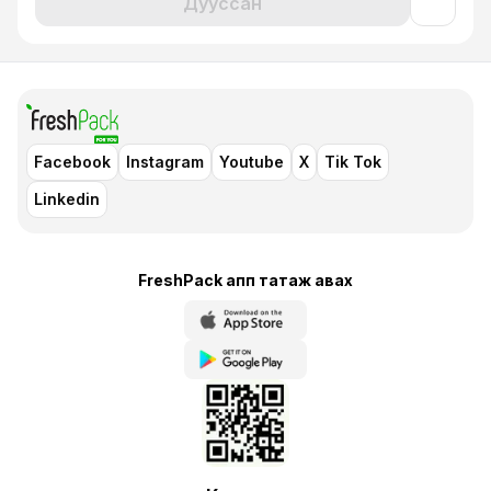
Дууссан
Facebook
Instagram
Youtube
X
Tik Tok
Linkedin
FreshPack апп татаж авaх