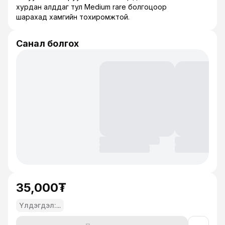
хурдан алддаг тул Medium rare болгоцоор
шарахад хамгийн тохиромжтой.
Санал болгох
35,000₮
Үлдэгдэл:
...