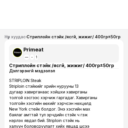
Нүүр хуудас
Стриплойн стэйк /ясгүй, жижиг/ 400гр±50гр
Primeat
—
-
1
Стриплойн стэйк /ясгүй, жижиг/ 400гр±50гр
Дэлгэрэнгүй мэдээлэл
STRIPLOIN Steak
Striploin стэйкийг үхрийн нурууны 13
дугаар хавирганаас хойшхи хавирганы
толгой хэсгээс хэрчиж гаргадаг. Хавирганы
толгойн хэсгийн өөхийг хэрчсэн нөхцөлд
New York стейк болдог. Энэ хэсгийн мах
баялаг амттай тул эрчүүдийн стэйк ч гэж
нэрлэх явдал бий. Striploin стэйк нь
халуун боловсруулалт хийх явцад шүүсээ