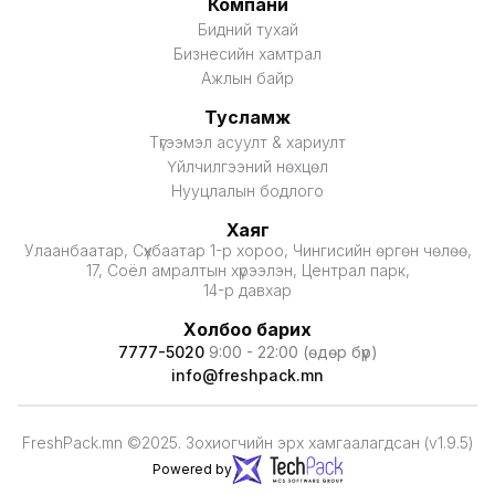
Компани
Бидний тухай
Бизнесийн хамтрал
Ажлын байр
Тусламж
Түгээмэл асуулт & хариулт
Үйлчилгээний нөхцөл
Нууцлалын бодлого
Хаяг
Улаанбаатар, Сүхбаатар 1-р хороо, Чингисийн өргөн чөлөө,
17, Соёл амралтын хүрээлэн, Централ парк,
14-р давхар
Холбоо барих
7777-5020
9:00 - 22:00 (өдөр бүр)
info@freshpack.mn
FreshPack.mn ©2025. Зохиогчийн эрх хамгаалагдсан (v1.9.5)
Powered by