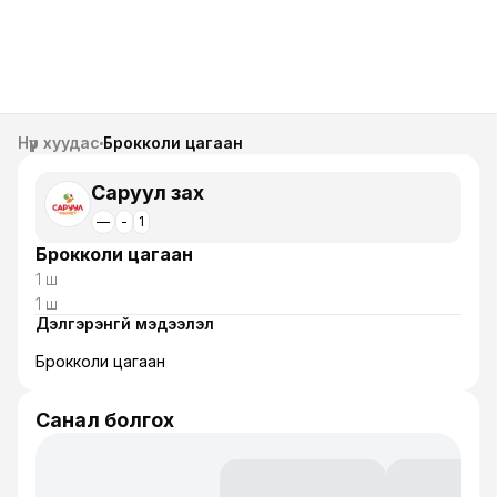
Нүүр хуудас
Брокколи цагаан
Саруул зах
—
-
1
Брокколи цагаан
1 ш
1 ш
Дэлгэрэнгүй мэдээлэл
Брокколи цагаан
Санал болгох