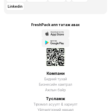
Linkedin
FreshPack апп татаж авaх
Компани
Бидний тухай
Бизнесийн хамтрал
Ажлын байр
Тусламж
Түгээмэл асуулт & хариулт
Үйлчилгээний нөхцөл