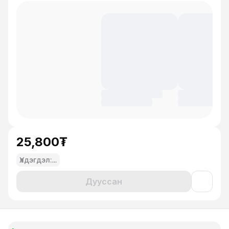
25,800₮
Үлдэгдэл:
...
Дууссан