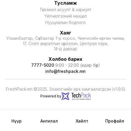
Тусламж
Түгээмэл асуулт & хариулт
Үйлчилгээний нөхцөл
Нууцлалын бодлого
Хаяг
Улаанбаатар, Сүхбаатар 1-р хороо, Чингисийн өргөн чөлөө,
17, Соёл амралтын хүрээлэн, Централ парк,
14-р давхар
Холбоо барих
7777-5020
9:00 - 22:00 (өдөр бүр)
info@freshpack.mn
FreshPack.mn ©2025. Зохиогчийн эрх хамгаалагдсан (v1.9.5)
Powered by
Нүүр
Ангилал
Хайлт
Профайл