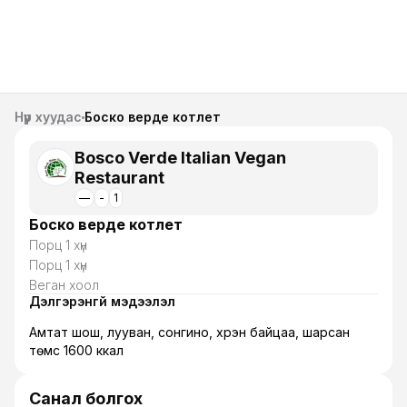
Нүүр хуудас
Боско верде котлет
Bosco Verde Italian Vegan
Restaurant
—
-
1
Боско верде котлет
Порц 1 хүн
Порц 1 хүн
Веган хоол
Дэлгэрэнгүй мэдээлэл
Амтат шош, лууван, сонгино, хүрэн байцаа, шарсан
төмс 1600 ккал
Санал болгох